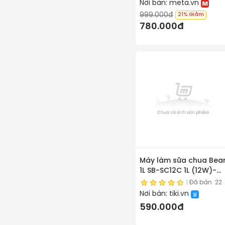
Nơi bán:
meta.vn
999.000đ
21%
Giảm
780.000đ
Máy làm sữa chua Bea
1L SB-SC12C 1L (12W)-
Hàng chính hãng
Đã bán
22
Nơi bán:
tiki.vn
590.000đ