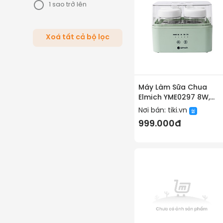
1 sao trở lên
Xoá tất cả bộ lọc
Máy Làm Sữa Chua
Elmich YME0297 8W,
Hàng Chính Hãng, Cảm
Nơi bán:
tiki.vn
Ứng Điện Tử, 4 Hũ Thủy
999.000đ
Tinh 200ml - JoyMall