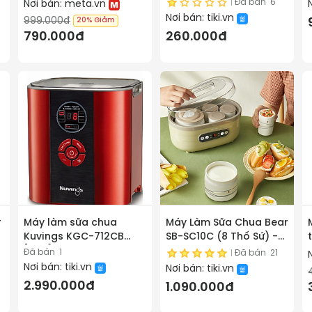
Hũ Thủy Tinh, Máy Ủ Sữa
Đã bán
6
Nơi bán:
meta.vn
Chua Tại Nhà Green
Nơi bán:
tiki.vn
999.000đ
20%
Giảm
Line- Hàng Chính Hãng
790.000đ
260.000đ
r
Máy làm sữa chua
Máy Làm Sữa Chua Bear
Kuvings KGC-712CB
SB-SC10C (8 Thố Sứ) -
[2.0L] – Màu đỏ -Hàng
Bản Quốc Tế - Hàng
Đã bán
1
Đã bán
21
chính hãng
chính hãng
Nơi bán:
tiki.vn
Nơi bán:
tiki.vn
2.990.000đ
1.090.000đ