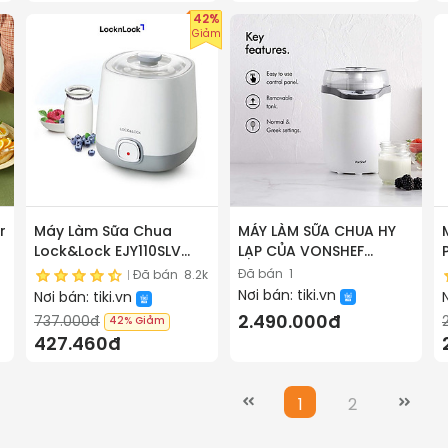
42%
Giảm
r
Máy Làm Sữa Chua
MÁY LÀM SỮA CHUA HY
Lock&Lock EJY110SLV
LẠP CỦA VONSHEF
(1000ml) - Hàng chính
‎2000018 Hàng chính
Đã bán
1
Đã bán
8.2k
hãng
hãng
Nơi bán:
tiki.vn
Nơi bán:
tiki.vn
2.490.000đ
737.000đ
42%
Giảm
427.460đ
1
2