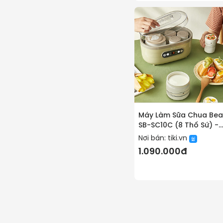
Máy Làm Sữa Chua Bea
SB-SC10C (8 Thố Sứ) -
Bản Quốc Tế - Hàng
Nơi bán:
tiki.vn
chính hãng
1.090.000đ