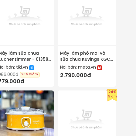
Máy làm sữa chua
Máy làm phô mai và
Kuchenzimmer - 013581
sữa chua Kuvings KGC-
Hàng Chính Hãng
712CB
Nơi bán:
tiki.vn
Nơi bán:
meta.vn
986.000đ
2.790.000đ
20%
Giảm
779.000đ
24%
Giảm