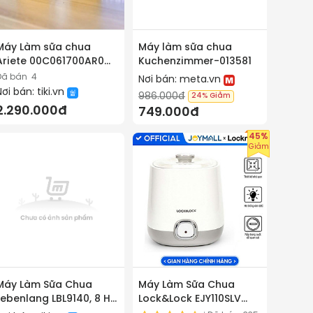
Máy Làm sữa chua
Máy làm sữa chua
Ariete 00C061700AR0
Kuchenzimmer-013581
hàng Chính Hãng
Đã bán
4
Nơi bán:
meta.vn
Nơi bán:
tiki.vn
986.000đ
24%
Giảm
2.290.000đ
749.000đ
45%
Giảm
Máy Làm Sữa Chua
Máy Làm Sữa Chua
Lebenlang LBL9140, 8 Hũ
Lock&Lock EJY110SLV