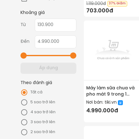
1.119.000đ
37%
Giảm
miniin (1)
703.000đ
Khoảng giá
roichen (1)
Từ
silvercrest (1)
song anh (1)
Đến
steba (1)
Áp dụng
Theo đánh giá
Máy làm sữa chua và
Tất cả
pho mát 9 trong 1
Kuvings KGY-881CB
Nơi bán:
tiki.vn
5 sao trở lên
[2.0L] - Hàng chính
4.990.000đ
4 sao trở lên
hãng
3 sao trở lên
2 sao trở lên