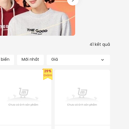
41
kết quả
 biến
Mới nhất
Giá
29%
Giảm