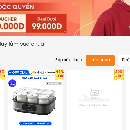
áy làm sữa chua
Liên quan
Phổ
Sắp xếp theo:
3%
45%
20%
iảm
Giảm
Giảm