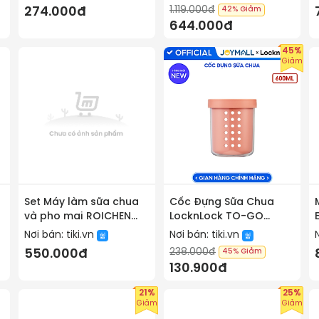
- Hàng Chính Hãng
1.119.000đ
274.000đ
42%
Giảm
MINIIN
644.000đ
45%
Giảm
Set Máy làm sữa chua
Cốc Đựng Sữa Chua
và pho mai ROICHEN
LocknLock TO-GO
Hàn Quốc Hàng chính
LCB413 600ml 2 Lớp Có
Nơi bán:
tiki.vn
Nơi bán:
tiki.vn
hãng
Kèm Muỗng, Hàng
238.000đ
550.000đ
45%
Giảm
Chính Hãng - JoyMall
130.900đ
21%
25%
Giảm
Giảm