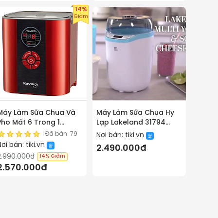
14%
Giảm
Máy Làm Sữa Chua Và
Máy Làm Sữa Chua Hy
Pho Mát 6 Trong 1
Lạp Lakeland 31794
Kuvings KGC-712CB
Hàng chính hãng
Đã bán
79
Nơi bán:
tiki.vn
(2.0L) – Màu đỏ - Hàng
Nơi bán:
tiki.vn
2.490.000đ
Chính Hãng
2.990.000đ
14%
Giảm
2.570.000đ