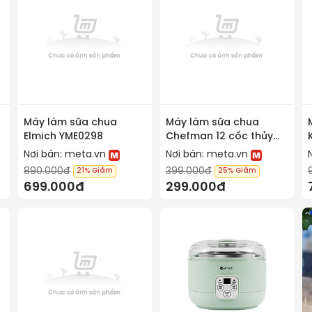
Máy làm sữa chua
Máy làm sữa chua
Elmich YME0298
Chefman 12 cốc thủy
tinh CM-321T
Nơi bán:
meta.vn
Nơi bán:
meta.vn
890.000đ
399.000đ
21%
Giảm
25%
Giảm
699.000đ
299.000đ