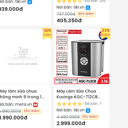
Thủy Tinh 180ml, Điều
(1000ml) - Hàng chính
Đã bán
335
Nơi bán:
tiki.vn
Chỉnh Nhiệt Độ & Thời
hãng
Nơi bán:
tiki.vn
939.000đ
Gian, 20W, Tự Ngắt, bảo
737.000đ
45%
Giảm
hành 2 năm - hàng
405.350đ
chính hãng
20%
33%
Giảm
Giảm
Máy làm sữa chua
Máy Làm Sữa Chua
thông minh 9 trong 1
Kuvings KGC-712CB
Kuvings KGY-881CB
(Bạc) - Hàng Chính
Đã bán
7
Nơi bán:
meta.vn
Hãng
Nơi bán:
tiki.vn
4.990.000đ
20%
Giảm
4.490.000đ
3.990.000đ
33%
Giảm
2.999.000đ