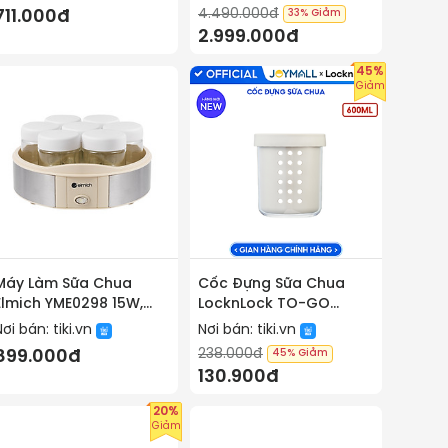
Trình Lên Men - Hàng
Chính Hãng
4.490.000đ
711.000đ
33%
Giảm
Chính Hãng Tặng
2.999.000đ
Combo Ống Hút + Cọ
Rửa
45%
Giảm
Máy Làm Sữa Chua
Cốc Đựng Sữa Chua
Elmich YME0298 15W,
LocknLock TO-GO
Hàng Chính Hãng, Điều
LCB413 600ml 2 Lớp Có
Nơi bán:
tiki.vn
Nơi bán:
tiki.vn
Khiển Cơ, 7 Hũ Thủy
Kèm Muỗng, Hàng
238.000đ
899.000đ
45%
Giảm
Tinh 200ml - JoyMall
Chính Hãng - JoyMall
130.900đ
20%
Giảm