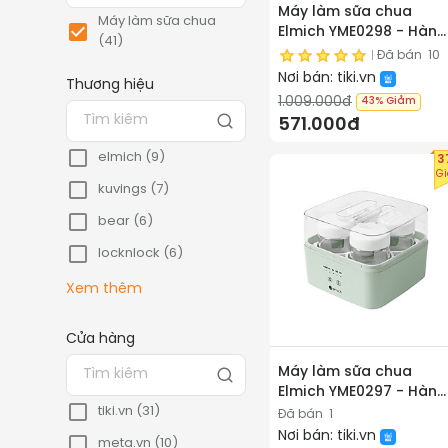
Máy làm sữa chua
Máy làm sữa chua
Elmich YME0298 - Hàng
(41)
chính hãng
Đã bán
10
Nơi bán:
tiki.vn
Thương hiệu
1.009.000đ
43%
Giảm
571.000đ
elmich (9)
3
G
kuvings (7)
bear (6)
locknlock (6)
kuchenzimmer (2)
Xem thêm
vonshef (2)
Cửa hàng
chefman (1)
Máy làm sữa chua
green line (1)
Elmich YME0297 - Hàng
tiki.vn (31)
chính hãng
kitchenaid (1)
Đã bán
1
Nơi bán:
tiki.vn
meta.vn (10)
lebenlang (1)