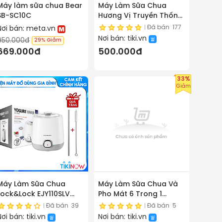
Máy làm sữa chua Bear
Máy Làm Sữa Chua
SB-SC10C
Hương Vị Truyền Thống
Song Anh - Hàng Chính
Đã bán
177
Nơi bán:
meta.vn
Hãng
Nơi bán:
tiki.vn
950.000đ
29%
Giảm
669.000đ
500.000đ
33%
Giảm
Máy Làm Sữa Chua
Máy Làm Sữa Chua Và
Lock&Lock EJY110SLV
Pho Mát 6 Trong 1
(1000ml) Nắp Trong
Kuvings KGC-712CB
Đã bán
39
Đã bán
5
Suốt Dễ Quan Sát Qúa
(2.0L) – Màu đỏ - Hàng
Nơi bán:
tiki.vn
Nơi bán:
tiki.vn