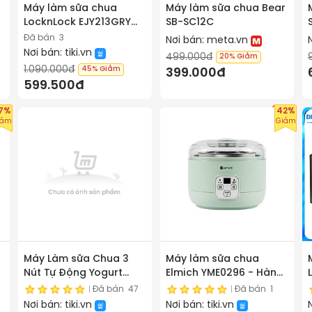
Máy làm sữa chua
Máy làm sữa chua Bear
LocknLock EJY213GRY
SB-SC12C
Digital Yogurt Maker -
Đã bán
3
Nơi bán:
meta.vn
220-240V, 50/60Hz,
Nơi bán:
tiki.vn
499.000đ
20%
Giảm
20W, 1.08L - Màu xám -
1.090.000đ
45%
Giảm
399.000đ
Hàng Chính Hãng -
599.500đ
JoyMall
7%
42%
iảm
Giảm
Máy Làm sữa Chua 3
Máy làm sữa chua
Nút Tự Động Yogurt
Elmich YME0296 - Hàng
Maker Nhật - Làm Sữa
chính hãng
Đã bán
47
Đã bán
1
Chua Tại Nhà Đơn Giản
Nơi bán:
tiki.vn
Nơi bán:
tiki.vn