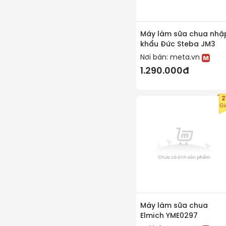
Máy làm sữa chua nhậ
khẩu Đức Steba JM3
Nơi bán:
meta.vn
1.290.000đ
2
G
Máy làm sữa chua
Elmich YME0297