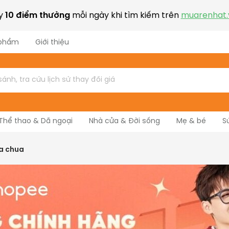
ay
10 điểm thưởng
mỗi ngày khi tìm kiếm trên
muarenhat.
 phẩm
Giới thiệu
Thể thao & Dã ngoại
Nhà cửa & Đời sống
Mẹ & bé
S
Nhạc cụ
a chua