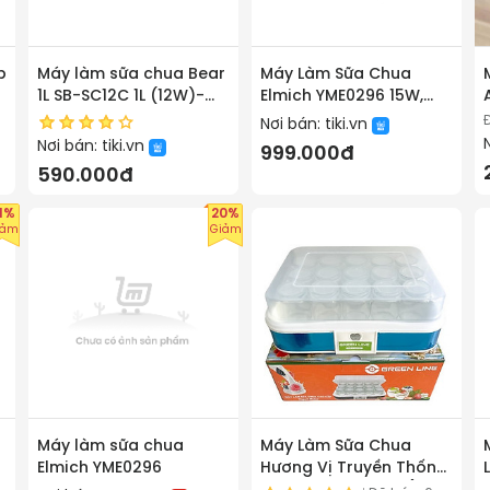
p
Máy làm sữa chua Bear
Máy Làm Sữa Chua
1L SB-SC12C 1L (12W)-
Elmich YME0296 15W,
Hàng chính hãng
Hàng Chính Hãng, Cảm
Nơi bán:
tiki.vn
Ứng Điện Tử, Nồi Ủ Inox
Nơi bán:
tiki.vn
999.000đ
- JoyMall
590.000đ
1%
20%
iảm
Giảm
Máy làm sữa chua
Máy Làm Sữa Chua
Elmich YME0296
Hương Vị Truyền Thống