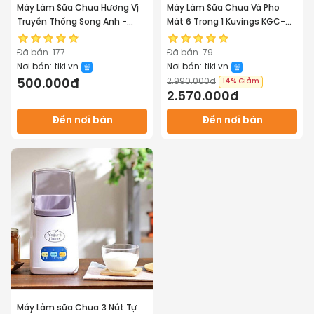
Máy Làm Sữa Chua Hương Vị
Máy Làm Sữa Chua Và Pho
Truyền Thống Song Anh -
Mát 6 Trong 1 Kuvings KGC-
Hàng Chính Hãng
712CB (2.0L) – Màu đỏ - Hàng
Chính Hãng
Đã bán
177
Đã bán
79
Nơi bán:
tiki.vn
Nơi bán:
tiki.vn
2.990.000đ
500.000đ
14%
Giảm
2.570.000đ
Đến nơi bán
Đến nơi bán
Máy Làm sữa Chua 3 Nút Tự