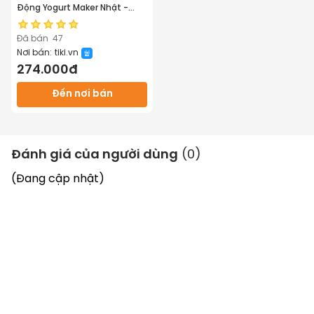
Động Yogurt Maker Nhật -
Làm Sữa Chua Tại Nhà Đơn
Giản - Hàng Chính Hãng
Đã bán
47
MINIIN
Nơi bán:
tiki.vn
274.000đ
Đến nơi bán
Đánh giá của người dùng
(
0
)
(Đang cập nhật)