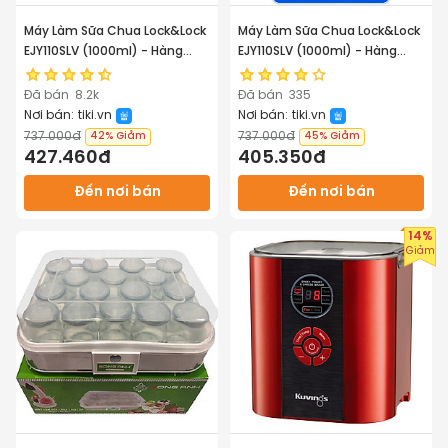
Máy Làm Sữa Chua Lock&Lock
Máy Làm Sữa Chua Lock&Lock
EJY110SLV (1000ml) - Hàng
EJY110SLV (1000ml) - Hàng
chính hãng
chính hãng
Đã bán
8.2k
Đã bán
335
Nơi bán:
tiki.vn
Nơi bán:
tiki.vn
737.000đ
737.000đ
42%
Giảm
45%
Giảm
427.460đ
405.350đ
Đến nơi bán
Đến nơi bán
14%
Giảm