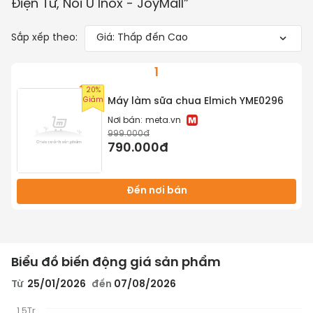
Điện Tử, Nồi Ủ Inox - JoyMall
”
Sắp xếp theo:
Giá: Thấp đến Cao
1
20%
Giảm
Máy làm sữa chua Elmich YME0296
Nơi bán:
meta.vn
999.000đ
790.000đ
Đến nơi bán
Biểu đồ biến động giá sản phẩm
Từ
25/01/2026
đến
07/08/2026
1.5Tr