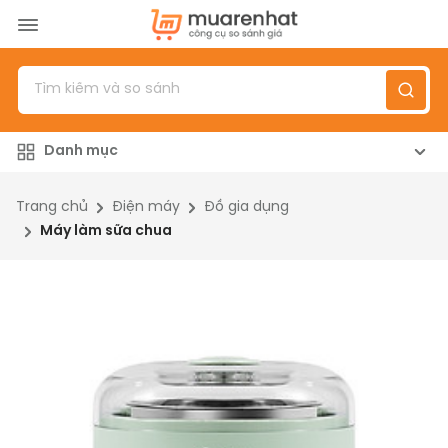
Menu
Sản phẩm
Danh mục
Top 100 sản phẩm
Đánh giá sản phẩm
Trang chủ
Điện máy
Đồ gia dụng
Máy làm sữa chua
Giới thiệu
Đăng nhập
/
Đăng ký