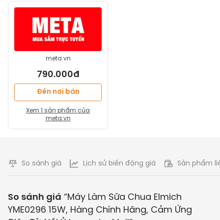
meta.vn
790.000đ
Đến nơi bán
Xem
1
sản phẩm của
meta.vn
So sánh giá
Lịch sử biến động giá
Sản phẩm li
So sánh giá
“
Máy Làm Sữa Chua Elmich
YME0296 15W, Hàng Chính Hãng, Cảm Ứng