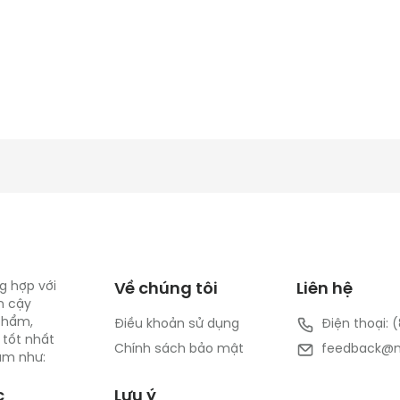
g hợp với
Về chúng tôi
Liên hệ
n cậy
 phẩm,
Điều khoản sử dụng
Điện thoại: 
 tốt nhất
Chính sách bảo mật
feedback@m
Nam như:
c
Lưu ý