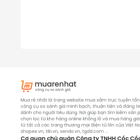
Mua rẻ nhất là trang website mua sắm trực tuyến tổn
công cụ so sánh giá minh bạch, thuận tiện và đáng ti
dành cho người tiêu dùng. Nơi giúp bạn tìm kiếm sản
chọn lọc từ kho hàng online khổng lồ và mua hàng giá
từ tất cả các trang thương mại điện tử lớn của Việt 
shopee.vn, tiki.vn, sendo.vn, tgdd.com ...
Cơ quan chủ quản Công ty TNHH Cốc Cố