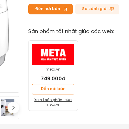
Đến nơi bán
So sánh giá
Sản phẩm tốt nhất giữa các web:
meta.vn
749.000đ
Đến nơi bán
Xem
1
sản phẩm của
meta.vn