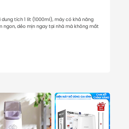
dung tích 1 lít (1000ml), máy có khả năng 
ơm ngon, dẻo mịn ngay tại nhà mà không mất 