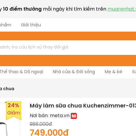
ay
10 điểm thưởng
mỗi ngày khi tìm kiếm trên
muarenhat.
 phẩm
Giới thiệu
Thể thao & Dã ngoại
Nhà cửa & Đời sống
Mẹ & bé
S
Nhạc cụ
a chua
24%
Máy làm sữa chua Kuchenzimmer-01
Giảm
Nơi bán:
meta.vn
986.000đ
749.000đ