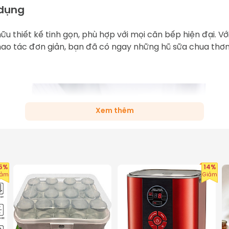
 dụng
thiết kế tinh gọn, phù hợp với mọi căn bếp hiện đại. Với 
 thao tác đơn giản, bạn đã có ngay những hũ sữa chua th
Xem thêm
5%
14%
iảm
Giảm