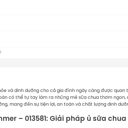
6
khỏe và dinh dưỡng cho cả gia đình ngày càng được quan 
toàn có thể tự tay làm ra những mẻ sữa chua thơm ngon, a
ưởng, mang đến sự tiện lợi, an toàn và chất lượng dinh dư
r – 013581: Giải pháp ủ sữa chua ti