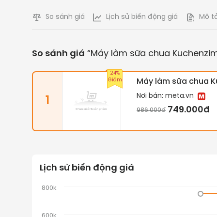
So sánh giá
Lịch sử biến động giá
Mô t
So sánh giá
“
Máy làm sữa chua Kuchenzi
24%
Giảm
Máy làm sữa chua K
Nơi bán:
meta.vn
1
749.000đ
986.000đ
Lịch sử biến động giá
800k
600k