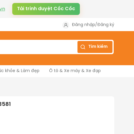
Tải trình duyệt Cốc Cốc
vn
Đăng nhập
/
Đăng ký
Tìm kiếm
ức khỏe & Làm đẹp
Ô tô & Xe máy & Xe đạp
3581