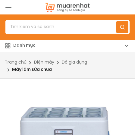
Menu
Sản phẩm
Danh mục
Top 100 sản phẩm
Đánh giá sản phẩm
Trang chủ
Điện máy
Đồ gia dụng
Máy làm sữa chua
Giới thiệu
Đăng nhập
/
Đăng ký