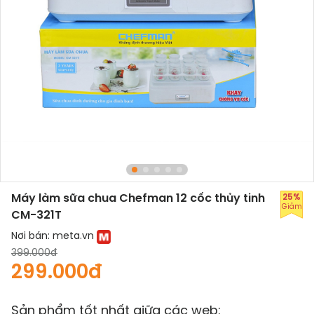
Máy làm sữa chua Chefman 12 cốc thủy tinh
25%
Giảm
CM-321T
Nơi bán:
meta.vn
399.000đ
299.000đ
Sản phẩm tốt nhất giữa các web: