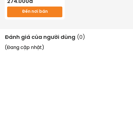
274.000đ
Đến nơi bán
Đánh giá của người dùng
(
0
)
Trang bị khay đựng hộp sữa chua 
(Đang cập nhật)
Máy làm sữa chua Chefman
 tặng kèm 12 cốc 
thủy tinh có nắp đậy thuận tiện cho quá trình 
làm sữa chua. 
Máy vận hành đơn giản, phù hợp với mọi đối 
tượng. 
Thiết bị được bảo hành 2 năm. 