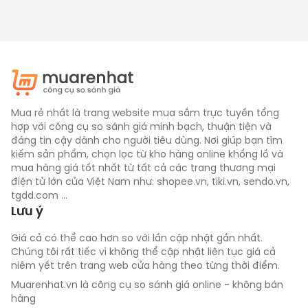
Mua rẻ nhất là trang website mua sắm trực tuyến tổng
hợp với công cụ so sánh giá minh bạch, thuận tiện và
đáng tin cậy dành cho người tiêu dùng. Nơi giúp bạn tìm
kiếm sản phẩm, chọn lọc từ kho hàng online khổng lồ và
mua hàng giá tốt nhất từ tất cả các trang thương mại
điện tử lớn của Việt Nam như: shopee.vn, tiki.vn, sendo.vn,
tgdd.com ...
Lưu ý
Giá cả có thể cao hơn so với lần cập nhật gần nhất.
Bộ sản phẩm đầy đủ của máy làm sữa chua
Chúng tôi rất tiếc vì không thể cập nhật liên tục giá cả
Lưu ý:
 Hình ảnh sản phẩm chỉ có tính chất minh họa, 
niêm yết trên trang web cửa hàng theo từng thời điểm.
chi tiết sản phẩm, màu sắc có thể thay đổi tùy theo 
Muarenhat.vn là công cụ so sánh giá online - không bán
sản phẩm thực tế.
hàng