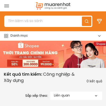
Menu
Sản phẩm
Danh mục
Top 100 sản phẩm
Đánh giá sản phẩm
Giới thiệu
Đăng nhập
/
Đăng ký
Kết quả tìm kiếm:
Công nghiệp &
Xây dựng
0
kết quả
Liên quan
Sắp xếp theo: