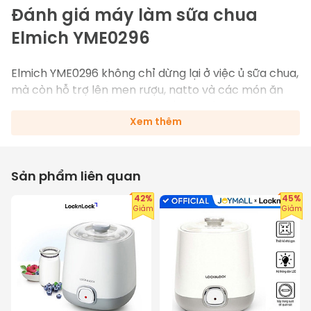
Đánh giá máy làm sữa chua 
Elmich YME0296
Elmich YME0296 không chỉ dừng lại ở việc ủ sữa chua, 
mà còn hỗ trợ lên men rượu, natto và các món ăn 
lên men khác. Chỉ với một thiết bị nhỏ gọn, bạn có 
Xem thêm
thể tự tay chế biến đa dạng món ăn bổ dưỡng, phục 
vụ khẩu vị phong phú của cả gia đình mà không cần 
đến nhiều dụng cụ khác nhau.
Sản phẩm liên quan
42%
45%
Giảm
Giảm
Chất liệu cao cấp – Bền bỉ và an toàn
Máy được thiết kế với ruột ủ inox 304 cao cấp, có 
khả năng chống ăn mòn, không bám mùi và đảm 
bảo vệ sinh an toàn thực phẩm tuyệt đối. Lớp vỏ 