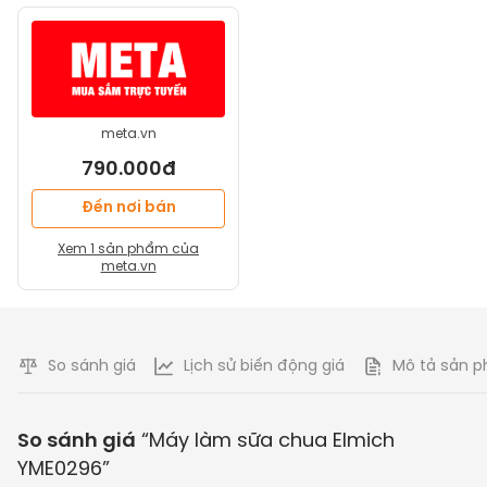
meta.vn
790.000đ
Đến nơi bán
Xem
1
sản phẩm của
meta.vn
So sánh giá
Lịch sử biến động giá
Mô tả sản 
So sánh giá
“
Máy làm sữa chua Elmich
YME0296
”