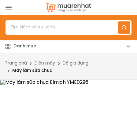
Menu
Sản phẩm
Danh mục
Top 100 sản phẩm
Đánh giá sản phẩm
Trang chủ
Điện máy
Đồ gia dụng
Máy làm sữa chua
Giới thiệu
Đăng nhập
/
Đăng ký