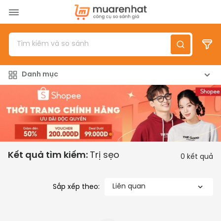
Menu
Sản phẩm
Danh mục
Top 100 sản phẩm
Đánh giá sản phẩm
Giới thiệu
Đăng nhập
/
Đăng ký
Kết quả tìm kiếm:
Trị sẹo
0
kết quả
Liên quan
Sắp xếp theo: