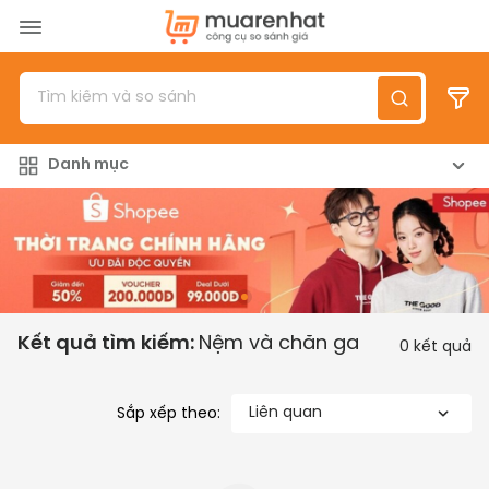
Menu
Sản phẩm
Danh mục
Top 100 sản phẩm
Đánh giá sản phẩm
Giới thiệu
Đăng nhập
/
Đăng ký
Kết quả tìm kiếm:
Nệm và chăn ga
0
kết quả
Liên quan
Sắp xếp theo: