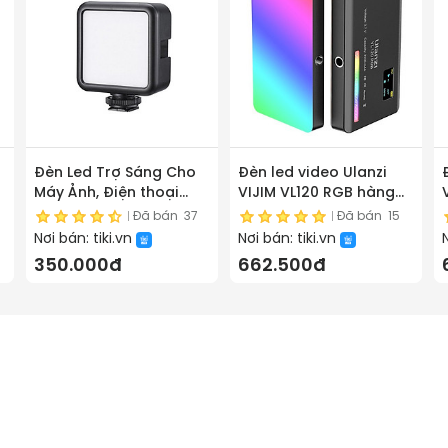
Đèn Led Trợ Sáng Cho
Đèn led video Ulanzi
Máy Ảnh, Điện thoại
VIJIM VL120 RGB hàng
Ulanzi VL49 - Hàng
chính hãng
Đã bán
37
Đã bán
15
Chính Hãng
Nơi bán:
tiki.vn
Nơi bán:
tiki.vn
350.000đ
662.500đ