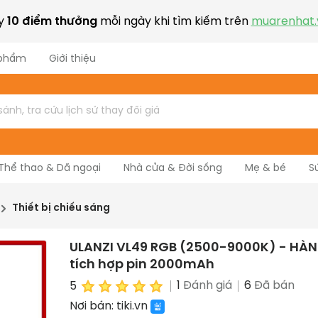
ay
10 điểm thưởng
mỗi ngày khi tìm kiếm trên
muarenhat.
 phẩm
Giới thiệu
Thể thao & Dã ngoại
Nhà cửa & Đời sống
Mẹ & bé
S
Nhạc cụ
Thiết bị chiếu sáng
ULANZI VL49 RGB (2500-9000K) - HÀN
tích hợp pin 2000mAh
1
Đánh giá
6
Đã bán
5
Nơi bán:
tiki.vn