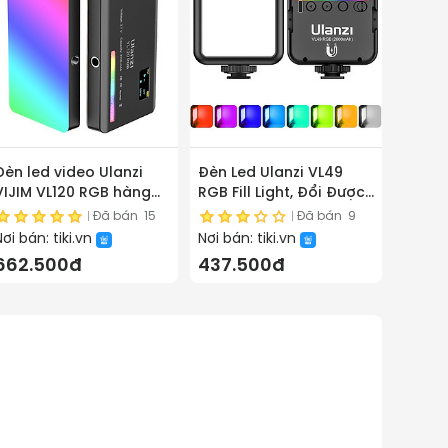
Đèn led video Ulanzi
Đèn Led Ulanzi VL49
VIJIM VL120 RGB hàng
RGB Fill Light, Đổi Được
chính hãng
Nhiều Tone Màu Quay
Đã bán
15
Đã bán
9
Phim & Chụp Ảnh, Tích
Nơi bán:
tiki.vn
Nơi bán:
tiki.vn
Hợp Pin Sạc Đa Năng -
662.500đ
437.500đ
Hàng Chính Hãng