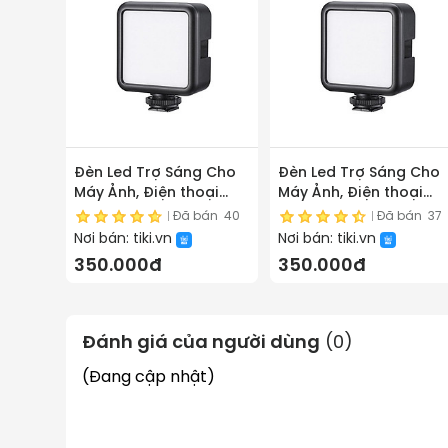
Đèn Led Trợ Sáng Cho
Đèn Led Trợ Sáng Cho
Máy Ảnh, Điện thoại
Máy Ảnh, Điện thoại
Ulanzi VL49 - Hàng
Ulanzi VL49 - Hàng
Đã bán
40
Đã bán
37
Nhập khẩu
Chính Hãng
Nơi bán:
tiki.vn
Nơi bán:
tiki.vn
350.000đ
350.000đ
Đánh giá của người dùng
(
0
)
(Đang cập nhật)