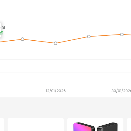
hất
0đ
12/01/2026
30/01/202