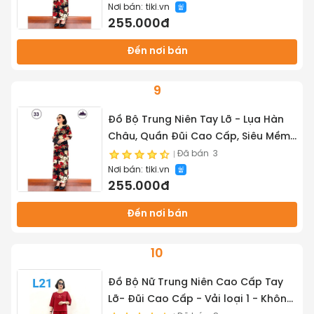
Nơi bán:
tiki.vn
Tuổi - Tuấn Tú Store 68
255.000đ
Đến nơi bán
9
Đồ Bộ Trung Niên Tay Lỡ - Lụa Hàn
Châu, Quần Đũi Cao Cấp, Siêu Mềm,
Siêu Mát Dành cho Quý Bà Trung
Đã bán
3
Nơi bán:
tiki.vn
Tuổi - Tuấn Tú Store 68
255.000đ
Đến nơi bán
10
Đồ Bộ Nữ Trung Niên Cao Cấp Tay
Lỡ- Đũi Cao Cấp - Vải loại 1 - Không