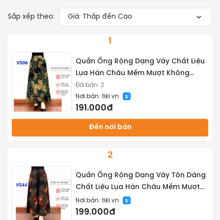
Sắp xếp theo:
Giá: Thấp đến Cao
1
Quần Ống Rộng Dạng Váy Chất Liệu
Lụa Hàn Châu Mềm Mượt Không
Nhăn Không Xù - Tuấn Tú Store 68
Đã bán
2
Nơi bán:
tiki.vn
191.000đ
Đến nơi bán
2
Quần Ống Rộng Dạng Váy Tôn Dáng
Chất Liệu Lụa Hàn Châu Mềm Mượt
Không Nhăn Không Xù - Tuấn Tú
Nơi bán:
tiki.vn
Store 68
199.000đ