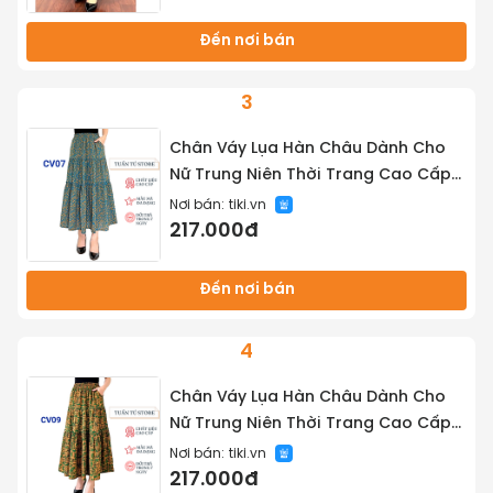
Đến nơi bán
3
Chân Váy Lụa Hàn Châu Dành Cho
Nữ Trung Niên Thời Trang Cao Cấp
Tôn Vóc Dáng, Phong Cách Thanh
Nơi bán:
tiki.vn
Lịch - Tuấn Tú Store 68
217.000đ
Đến nơi bán
4
Chân Váy Lụa Hàn Châu Dành Cho
Nữ Trung Niên Thời Trang Cao Cấp
Tôn Vóc Dáng, Phong Cách Thanh
Nơi bán:
tiki.vn
Lịch - Tuấn Tú Store 68
217.000đ