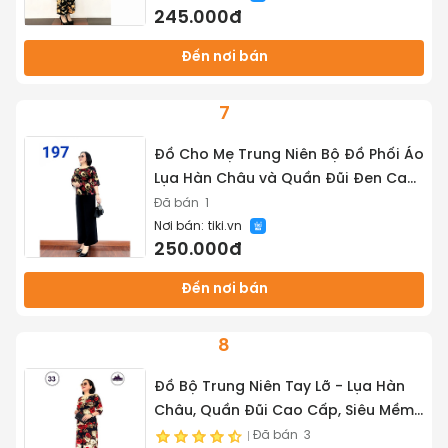
245.000đ
Đến nơi bán
7
Đồ Cho Mẹ Trung Niên Bộ Đồ Phối Áo
Lụa Hàn Châu và Quần Đũi Đen Cao
Cấp 2022 - Tuấn Tú Store
Đã bán
1
Nơi bán:
tiki.vn
250.000đ
Đến nơi bán
8
Đồ Bộ Trung Niên Tay Lỡ - Lụa Hàn
Châu, Quần Đũi Cao Cấp, Siêu Mềm,
Siêu Mát Dành cho Quý Bà Trung
Đã bán
3