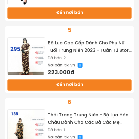
Đến nơi bán
5
Bộ Lụa Cao Cấp Dành Cho Phụ Nữ
Tuổi Trung Niên 2023 - Tuấn Tú Store
68
Đã bán
2
Nơi bán:
tiki.vn
223.000đ
Đến nơi bán
6
Thời Trang Trung Niên - Bộ Lụa Hàn
Châu Dành Cho Các Bà Các Mẹ
2022 - Tuấn Tú Store
Đã bán
1
Nơi bán:
tiki.vn