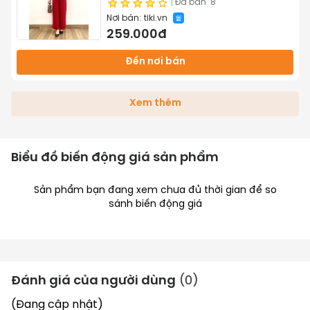
nhăn không xù khi giặt - Tuấn Tú
Đã bán
8
Nơi bán:
tiki.vn
Store 68
259.000đ
Đến nơi bán
Xem thêm
Biểu đồ biến động giá sản phẩm
Sản phẩm bạn đang xem chưa đủ thời gian để so
sánh biến động giá
Đánh giá của người dùng
(
0
)
(Đang cập nhật)