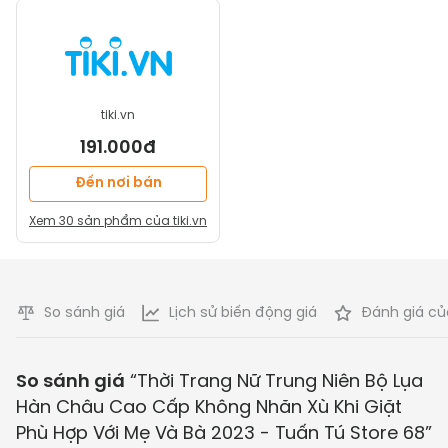
tiki.vn
191.000đ
Đến nơi bán
Xem
30
sản phẩm của
tiki.vn
So sánh giá
Lịch sử biến động giá
Đánh giá củ
So sánh giá
“
Thời Trang Nữ Trung Niên Bộ Lụa
Hàn Châu Cao Cấp Không Nhăn Xù Khi Giặt
Phù Hợp Với Mẹ Và Bà 2023 - Tuấn Tú Store 68
”