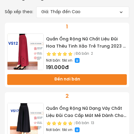
Sắp xếp theo:
Giá: Thấp đến Cao
1
Quần Ống Rộng Nữ Chất Liệu Đũi
Hoa Thêu Tinh Xảo Trẻ Trung 2023 -
Tuấn Tú Store 68
Đã bán
2
Nơi bán:
tiki.vn
191.000đ
Đến nơi bán
2
Quần Ống Rộng Nữ Dạng Váy Chất
Liệu Đũi Cao Cấp Mát Mẻ Dành Cho
Tất Cả Chị Em - Tuấn Tú Store 68
Đã bán
13
Nơi bán:
tiki.vn