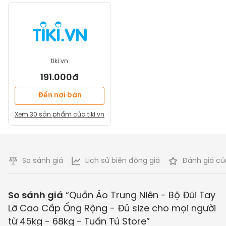
tiki.vn
191.000đ
Đến nơi bán
Xem
30
sản phẩm của
tiki.vn
So sánh giá
Lịch sử biến động giá
Đánh giá củ
So sánh giá
“
Quần Áo Trung Niên - Bộ Đũi Tay
Lỡ Cao Cấp Ống Rộng - Đủ size cho mọi người
từ 45kg - 68kg - Tuấn Tú Store
”