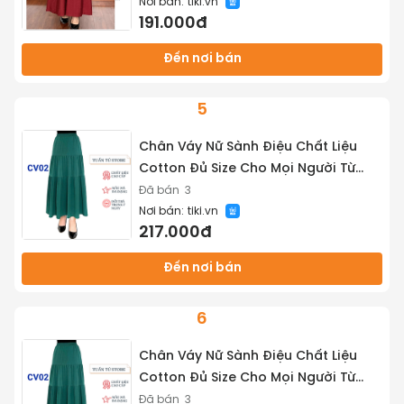
Nơi bán:
tiki.vn
191.000đ
Đến nơi bán
5
Chân Váy Nữ Sành Điệu Chất Liệu
Cotton Đủ Size Cho Mọi Người Từ
45kg tới 70kg - Tuấn Tú Store
Đã bán
3
Nơi bán:
tiki.vn
217.000đ
Đến nơi bán
6
Chân Váy Nữ Sành Điệu Chất Liệu
Cotton Đủ Size Cho Mọi Người Từ
45kg tới 70kg - Tuấn Tú Store
Đã bán
3