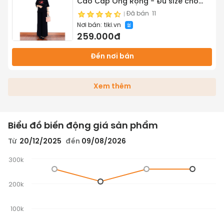
Cao Cấp Ống Rộng - Đủ size cho
mọi người từ 45kg - 68kg - Tuấn Tú
Đã bán
11
Nơi bán:
tiki.vn
Store
259.000đ
Đến nơi bán
Xem thêm
Biểu đồ biến động giá sản phẩm
Từ
20/12/2025
đến
09/08/2026
300k
200k
100k