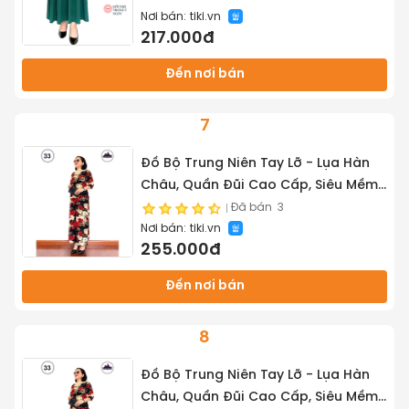
Nơi bán:
tiki.vn
217.000đ
Đến nơi bán
7
Đồ Bộ Trung Niên Tay Lỡ - Lụa Hàn
Châu, Quần Đũi Cao Cấp, Siêu Mềm,
Siêu Mát Dành cho Quý Bà Trung
Đã bán
3
Nơi bán:
tiki.vn
Tuổi - Tuấn Tú Store 68
255.000đ
Đến nơi bán
8
Đồ Bộ Trung Niên Tay Lỡ - Lụa Hàn
Châu, Quần Đũi Cao Cấp, Siêu Mềm,