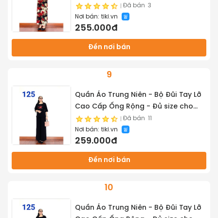
Siêu Mát Dành cho Quý Bà Trung
Đã bán
3
Nơi bán:
tiki.vn
Tuổi - Tuấn Tú Store 68
255.000đ
Đến nơi bán
9
Quần Áo Trung Niên - Bộ Đũi Tay Lỡ
Cao Cấp Ống Rộng - Đủ size cho
mọi người từ 45kg - 68kg - Tuấn Tú
Đã bán
11
Nơi bán:
tiki.vn
Store
259.000đ
Đến nơi bán
10
Quần Áo Trung Niên - Bộ Đũi Tay Lỡ