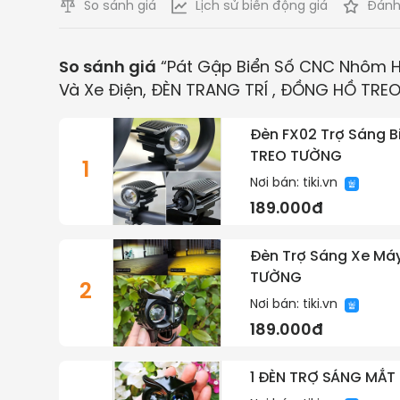
So sánh giá
Lịch sử biến động giá
Đánh
So sánh giá
“
Pát Gập Biển Số CNC Nhôm H
Và Xe Điện, ĐÈN TRANG TRÍ , ĐỒNG HỒ TR
Đèn FX02 Trợ Sáng B
TREO TƯỜNG
1
Nơi bán:
tiki.vn
189.000đ
Đèn Trợ Sáng Xe Máy
TƯỜNG
2
Nơi bán:
tiki.vn
189.000đ
1 ĐÈN TRỢ SÁNG MẮT