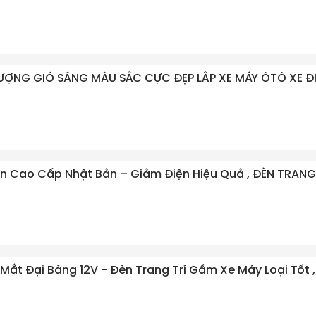
LƯỢNG GIÓ SÁNG MÀU SẮC CỰC ĐẸP LẮP XE MÁY ÔTÔ XE Đ
Điện Cao Cấp Nhật Bản – Giảm Điện Hiệu Quả , ĐÈN TRAN
 Mắt Đại Bàng 12V - Đèn Trang Trí Gầm Xe Máy Loại Tốt