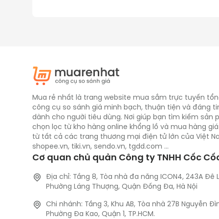
Mua rẻ nhất là trang website mua sắm trực tuyến tổn
công cụ so sánh giá minh bạch, thuận tiện và đáng ti
dành cho người tiêu dùng. Nơi giúp bạn tìm kiếm sản
chọn lọc từ kho hàng online khổng lồ và mua hàng giá
từ tất cả các trang thương mại điện tử lớn của Việt 
shopee.vn, tiki.vn, sendo.vn, tgdd.com ...
Cơ quan chủ quản Công ty TNHH Cốc Cố
Địa chỉ: Tầng 8, Tòa nhà đa năng ICON4, 243A Đê 
Phường Láng Thượng, Quận Đống Đa, Hà Nội
Chi nhánh: Tầng 3, Khu AB, Tòa nhà 27B Nguyễn Đì
Phường Đa Kao, Quận 1, TP.HCM.