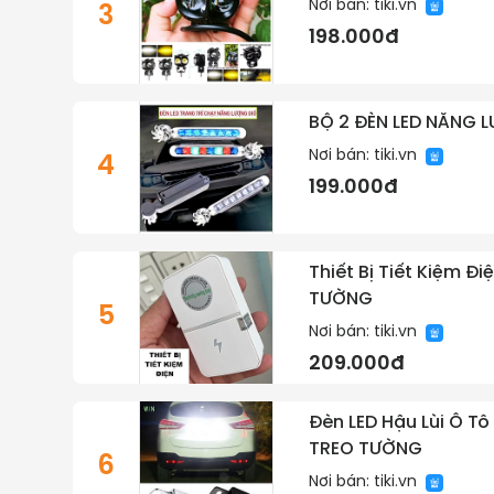
Nơi bán:
tiki.vn
3
198.000đ
BỘ 2 ĐÈN LED NĂNG 
Nơi bán:
tiki.vn
4
199.000đ
Thiết Bị Tiết Kiệm 
TƯỜNG
5
Nơi bán:
tiki.vn
209.000đ
Đèn LED Hậu Lùi Ô Tô
TREO TƯỜNG
6
Nơi bán:
tiki.vn