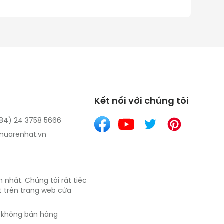
Kết nối với chúng tôi
(84) 24 3758 5666
uarenhat.vn
 nhất. Chúng tôi rất tiếc
ết trên trang web cửa
- không bán hàng