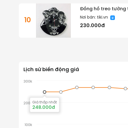
Đồng hồ treo tường t
Nơi bán:
tiki.vn
10
230.000đ
Lịch sử biến động giá
300k
Giá thấp nhất
200k
248.000đ
100k