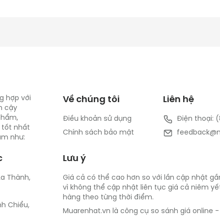
g hợp với
Về chúng tôi
Liên hệ
n cậy
 phẩm,
Điều khoản sử dụng
Điện thoại: 
 tốt nhất
Chính sách bảo mật
feedback@m
Nam như:
c
Lưu ý
La Thành,
Giá cả có thể cao hơn so với lần cập nhật gần
vì không thể cập nhật liên tục giá cả niêm y
hàng theo từng thời điểm.
nh Chiểu,
Muarenhat.vn là công cụ so sánh giá online 