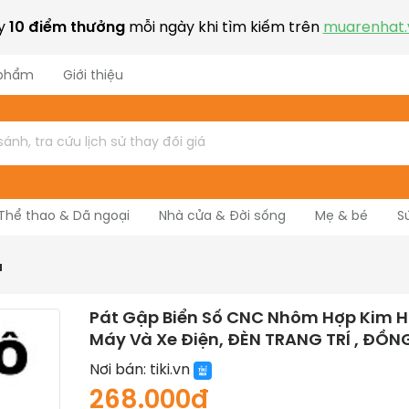
ay
10 điểm thưởng
mỗi ngày khi tìm kiếm trên
muarenhat.
 phẩm
Giới thiệu
Thể thao & Dã ngoại
Nhà cửa & Đời sống
Mẹ & bé
S
Nhạc cụ
a
Pát Gập Biển Số CNC Nhôm Hợp Kim H
Máy Và Xe Điện, ĐÈN TRANG TRÍ , ĐỒ
Nơi bán:
tiki.vn
268.000đ