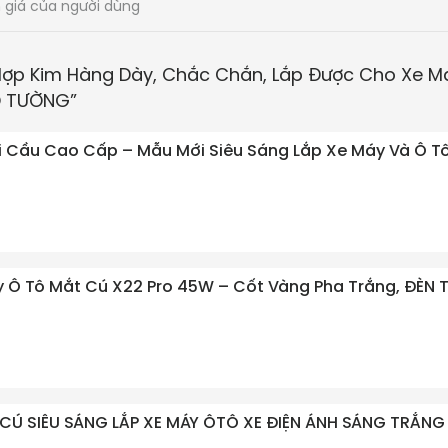
 giá của người dùng
ợp Kim Hàng Dày, Chắc Chắn, Lắp Được Cho Xe M
EO TƯỜNG
”
i Cầu Cao Cấp – Mẫu Mới Siêu Sáng Lắp Xe Máy Và Ô T
 Ô Tô Mắt Cú X22 Pro 45W – Cốt Vàng Pha Trắng, ĐÈN 
 CÚ SIÊU SÁNG LẮP XE MÁY ÔTÔ XE ĐIỆN ÁNH SÁNG TRẮNG