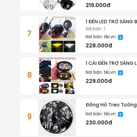
219.000đ
1 ĐÈN LED TRỢ SÁNG 
Đã bán
1
7
Nơi bán:
tiki.vn
228.000đ
1 CÁI ĐÈN TRỢ SÁNG 
Nơi bán:
tiki.vn
8
229.000đ
Đồng Hồ Treo Tường 
Nơi bán:
tiki.vn
9
230.000đ