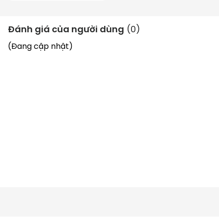
Đánh giá của người dùng
(
0
)
(Đang cập nhật)
Động cơ 2 thì mạnh mẽ
Máy khoan đất Hasu
 HS5215 được trang bị động cơ 2 
thì dung tích 52cc với công suất 1.6kW cho phép 
khoan mạnh mẽ và ổn định. Với tốc độ động cơ đạt 
7.000 vòng/phút, máy hoạt động nhanh chóng và 
hiệu quả, tiết kiệm thời gian và công sức lao động 