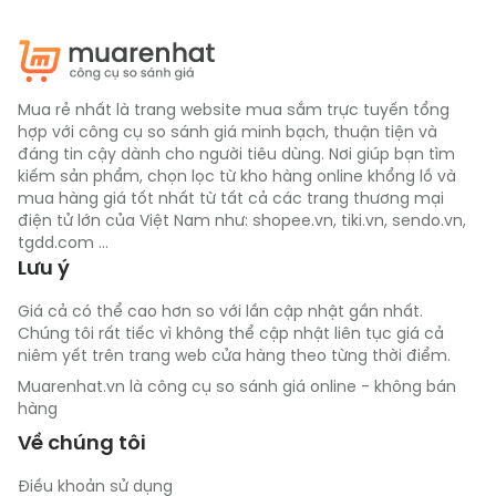
trong các công việc ngoài đồng, vườn cây, hoặc 
trong các công trình yêu cầu khoan đất liên tục.
Mua rẻ nhất là trang website mua sắm trực tuyến tổng
hợp với công cụ so sánh giá minh bạch, thuận tiện và
đáng tin cậy dành cho người tiêu dùng. Nơi giúp bạn tìm
kiếm sản phẩm, chọn lọc từ kho hàng online khổng lồ và
mua hàng giá tốt nhất từ tất cả các trang thương mại
điện tử lớn của Việt Nam như: shopee.vn, tiki.vn, sendo.vn,
tgdd.com ...
Lưu ý
Giá cả có thể cao hơn so với lần cập nhật gần nhất.
Chúng tôi rất tiếc vì không thể cập nhật liên tục giá cả
niêm yết trên trang web cửa hàng theo từng thời điểm.
Muarenhat.vn là công cụ so sánh giá online - không bán
hàng
Về chúng tôi
Điều khoản sử dụng