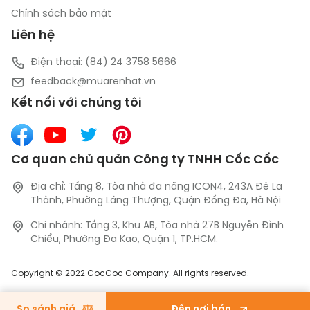
Sử dụng mũi khoan lưỡi kép sắc bén
Chính sách bảo mật
Máy sử dụng mũi khoan có kích thước 800 x 150 mm, 
Liên hệ
được thiết kế với lưỡi kép sắc bén giúp máy dễ dàng 
Điện thoại: (84) 24 3758 5666
xuyên qua nhiều loại đất khác nhau như đất thịt, đất 
feedback@muarenhat.vn
pha cát hoặc đất cứng vừa. Điều này giúp bạn khoan 
nhanh chóng, tạo lỗ đều, không tốn nhiều thời gian. 
Kết nối với chúng tôi
Cơ quan chủ quản Công ty TNHH Cốc Cốc
Địa chỉ: Tầng 8, Tòa nhà đa năng ICON4, 243A Đê La
Thành, Phường Láng Thượng, Quận Đống Đa, Hà Nội
Chi nhánh: Tầng 3, Khu AB, Tòa nhà 27B Nguyễn Đình
Chiểu, Phường Đa Kao, Quận 1, TP.HCM.
Copyright © 2022 CocCoc Company. All rights reserved.
So sánh giá
Đến nơi bán