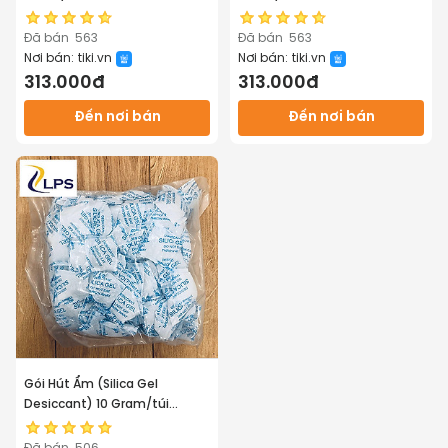
Hàng Chính Hãng
Hàng Chính Hãng
Đã bán
563
Đã bán
563
Nơi bán:
tiki.vn
Nơi bán:
tiki.vn
313.000đ
313.000đ
Đến nơi bán
Đến nơi bán
Gói Hút Ẩm (Silica Gel
Desiccant) 10 Gram/túi
(1kg/bọc)