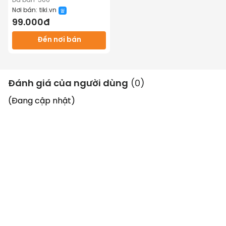
Đã bán
506
Nơi bán:
tiki.vn
99.000đ
Đến nơi bán
Đánh giá của người dùng
(
0
)
(Đang cập nhật)