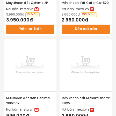
nhiều diện tích, lý tưởng cho các nông trại hoặc 
Máy khoan đất Oshima 2P
Máy khoan đất Cater CA-520
hộ gia đình có không gian hạn chế.
Nơi bán:
meta.vn
Nơi bán:
meta.vn
3.990.000đ
3.660.000đ
1%
Giảm
19%
Giảm
3.950.000đ
2.950.000đ
Đến nơi bán
Đến nơi bán
Mũi khoan đất đơn Oshima
Máy khoan đất Mitsukaisho 2P
200mm
1.8KW
Nơi bán:
meta.vn
Nơi bán:
meta.vn
Cho năng suất công việc cao 