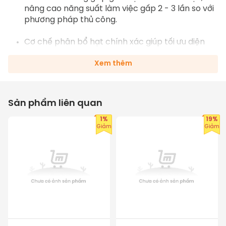
nâng cao năng suất làm việc gấp 2 - 3 lần so với 
phương pháp thủ công.
Cơ chế phân bổ hạt chính xác giúp tối ưu diện 
tích gieo trồng, tránh lãng phí và đảm bảo hạt 
được phân bổ đồng đều.
Xem thêm
Kích thước nhỏ gọn (92 x 52 x 21 cm) và trọng 
lượng nhẹ (12.55kg), phù hợp với nhiều địa hình, 
Sản phẩm liên quan
dễ dàng di chuyển và sử dụng.
1%
19%
Giảm
Giảm
Tiết kiệm thời gian gieo hạt, giúp công việc hoàn 
thành nhanh chóng và hiệu quả, đặc biệt trong 
mùa vụ khẩn trương.
Giảm thiểu mệt mỏi cho người sử dụng, giúp giảm 
thiểu phải cúi người hoặc di chuyển nhiều khi gieo 
hạt.
Dễ dàng cất trữ sau khi sử dụng, không chiếm 