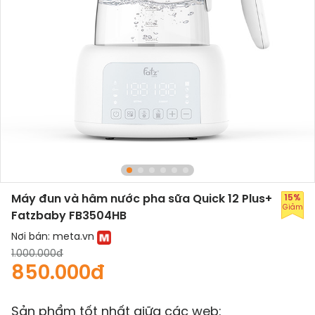
Máy đun và hâm nước pha sữa Quick 12 Plus+
15%
Giảm
Fatzbaby FB3504HB
Nơi bán:
meta.vn
1.000.000đ
850.000đ
Sản phẩm tốt nhất giữa các web: