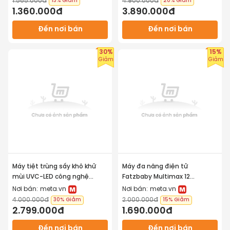
1.565.000đ
4.900.000đ
13%
Giảm
20%
Giảm
1.360.000đ
3.890.000đ
Đến nơi bán
Đến nơi bán
30%
15%
Giảm
Giảm
Tính năng
Máy tiệt trùng sấy khô khử
Máy đa năng điện tử
mùi UVC-LED công nghệ
Fatzbaby Multimax 12
Máy đun nước 
Fatzbaby
 FB3504HB trang bị quạt tự 
Anion e-KING 7 FB4732VN
FB9503KB
Nơi bán:
meta.vn
Nơi bán:
meta.vn
động để làm nguội nước nhanh và đèn LED thuận 
4.000.000đ
2.000.000đ
30%
Giảm
15%
Giảm
tiện pha sữa vào ban đêm.
2.799.000đ
1.690.000đ
Máy đun và hâm nước pha sữa Fatzbaby FB3504HB 
Đến nơi bán
Đến nơi bán