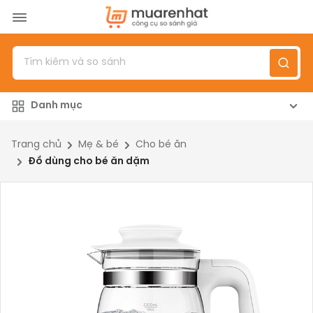
Menu
Sản phẩm
Danh mục
Top 100 sản phẩm
Đánh giá sản phẩm
Trang chủ
Mẹ & bé
Cho bé ăn
Đồ dùng cho bé ăn dặm
Giới thiệu
Đăng nhập
/
Đăng ký