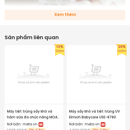
Xem thêm
Sản phẩm liên quan
13%
20%
Giảm
Giảm
Chất liệu
Bình đun bằng thủy tinh borosilicate trong suốt có 
dung tích lớn 1.3 lít với đế máy được làm từ thép 
Máy tiệt trùng sấy khô và
Máy sấy khô và tiệt trùng UV
không gỉ chất lượng cao SUS316 có khả năng truyền 
hâm sữa đa chức năng MOAZ
Elmich Babycare USE-8780
nhiệt cao, ổn định và đảm bảo an toàn khi sử dụng.
BÉBÉ MB005
Nơi bán:
meta.vn
Nơi bán:
meta.vn