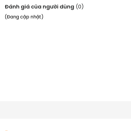
Đánh giá của người dùng
(
0
)
Khử dechlorine bằng cách tiếp tục đun sôi 5 
(Đang cập nhật)
phút để loại bỏ hợp chất clo giúp đảm bảo vệ 
sinh, an toàn sức khoẻ cho gia đình.
Thời gian giữ ấm lên đến 48 giờ (đối với nhiệt độ 