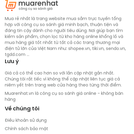
o
cài đặt dưới 70
C).
Mua rẻ nhất là trang website mua sắm trực tuyến tổng
hợp với công cụ so sánh giá minh bạch, thuận tiện và
Điều khiển
đáng tin cậy dành cho người tiêu dùng. Nơi giúp bạn tìm
kiếm sản phẩm, chọn lọc từ kho hàng online khổng lồ và
Bình đun nước pha sữa
 này sử dụng bảng điều khiển 
mua hàng giá tốt nhất từ tất cả các trang thương mại
điện tử lớn của Việt Nam như: shopee.vn, tiki.vn, sendo.vn,
bằng nút cảm ứng với màn hình LED vô cùng hiện đại 
tgdd.com ...
và dễ dàng thao tác. Bạn có thể điều chỉnh nhiệt độ 
Lưu ý
đơn giản bằng cách chạm vào nút + hoặc nút - với 
khoảng nhiệt độ điều chỉnh lớn từ 37 - 95 độ C.
Giá cả có thể cao hơn so với lần cập nhật gần nhất.
Chúng tôi rất tiếc vì không thể cập nhật liên tục giá cả
niêm yết trên trang web cửa hàng theo từng thời điểm.
Muarenhat.vn là công cụ so sánh giá online - không bán
hàng
Về chúng tôi
Điều khoản sử dụng
Chính sách bảo mật