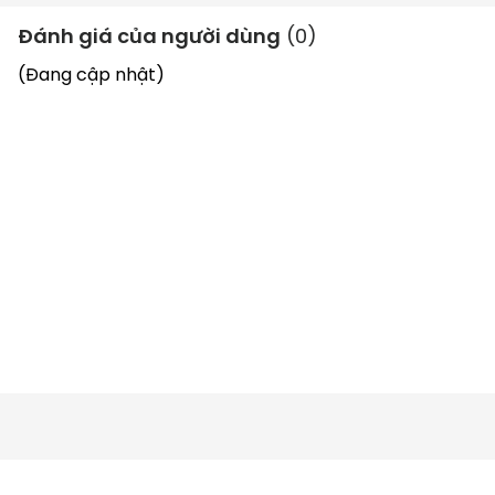
Đệm lót: Êm ái, dễ dàng làm sạch
Đánh giá của người dùng
(
0
)
Bàn thay đồ: Dành cho bé từ sơ sinh đến 11kg
(Đang cập nhật)
Nôi nằm: Dành cho bé từ sơ sinh đến 9kg
Bánh xe: Tích hợp 2 bánh xe di chuyển dễ dàng
Chất liệu: Vải chống bám bẩn, dễ làm sạch
Tiện ích: Gấp gọn và dễ dàng mang theo với túi 
xách du lịch
Thiết kế an toàn, chắc chắn 
Giường cũi 
Joie
 Commuter Change Snooze thiết kế 
khung cũi có độ an toàn cao và khả năng chịu lực tốt 
giúp bé yêu luôn được bảo vệ an toàn trong suốt thời 