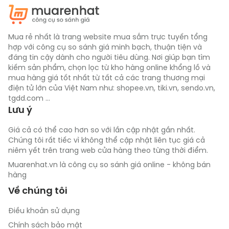
gian sử dụng. Đế cũi vững chắc giữ cho cũi ổn định và 
không bị rung lắc, mang lại sự yên tâm tuyệt đối cho 
phụ huynh.
Mua rẻ nhất là trang website mua sắm trực tuyến tổng
hợp với công cụ so sánh giá minh bạch, thuận tiện và
đáng tin cậy dành cho người tiêu dùng. Nơi giúp bạn tìm
kiếm sản phẩm, chọn lọc từ kho hàng online khổng lồ và
mua hàng giá tốt nhất từ tất cả các trang thương mại
điện tử lớn của Việt Nam như: shopee.vn, tiki.vn, sendo.vn,
tgdd.com ...
Lưu ý
Giá cả có thể cao hơn so với lần cập nhật gần nhất.
Chúng tôi rất tiếc vì không thể cập nhật liên tục giá cả
niêm yết trên trang web cửa hàng theo từng thời điểm.
Muarenhat.vn là công cụ so sánh giá online - không bán
hàng
Về chúng tôi
Điều khoản sử dụng
Chính sách bảo mật