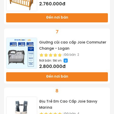
2.760.000đ
Đến nơi bán
7
Giường cũi cao cấp Joie Commuter
Change - Logan
Đã bán
2
Nơi bán:
tiki.vn
2.800.000đ
Đến nơi bán
8
Địu Trẻ Em Cao Cấp Joie Savvy
Marina
Đã bán
4