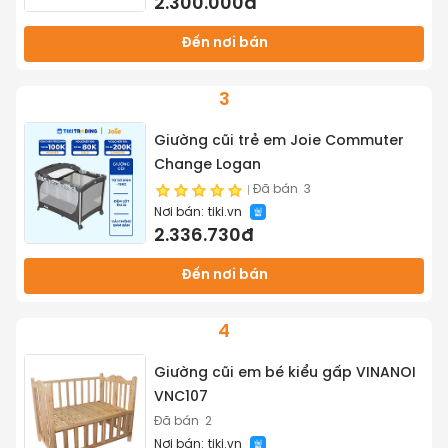
2.300.000đ
Đến nơi bán
3
Giường cũi trẻ em Joie Commuter
Change Logan
Đã bán
3
Nơi bán:
tiki.vn
2.336.730đ
Đến nơi bán
4
Giường cũi em bé kiểu gấp VINANOI
VNC107
Đã bán
2
Nơi bán:
tiki.vn