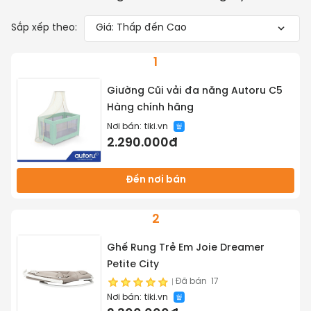
Sắp xếp theo:
Giá: Thấp đến Cao
1
Giường Cũi vải đa năng Autoru C5
Hàng chính hãng
Nơi bán:
tiki.vn
2.290.000đ
Đến nơi bán
2
Ghế Rung Trẻ Em Joie Dreamer
Petite City
Đã bán
17
Nơi bán:
tiki.vn