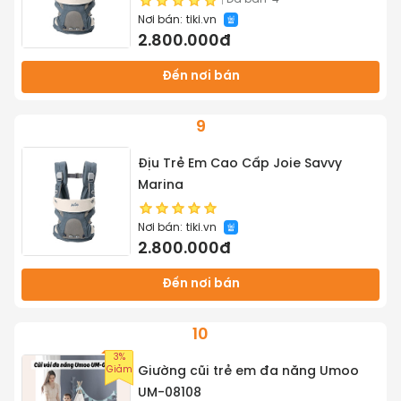
Nơi bán:
tiki.vn
2.800.000đ
Đến nơi bán
9
Địu Trẻ Em Cao Cấp Joie Savvy
Marina
Nơi bán:
tiki.vn
2.800.000đ
Đến nơi bán
10
3%
Giảm
Giường cũi trẻ em đa năng Umoo
UM-08108