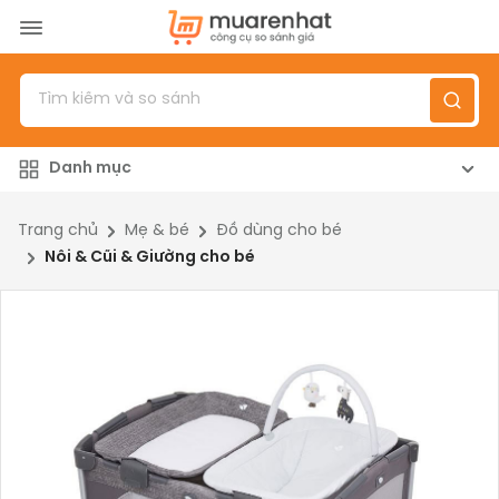
Menu
Sản phẩm
Danh mục
Top 100 sản phẩm
Đánh giá sản phẩm
Trang chủ
Mẹ & bé
Đồ dùng cho bé
Nôi & Cũi & Giường cho bé
Giới thiệu
Đăng nhập
/
Đăng ký