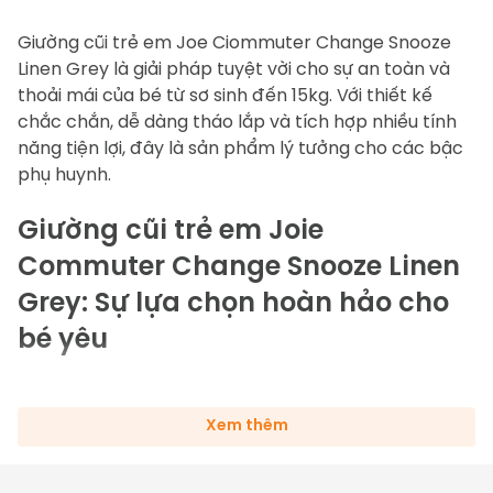
Giường cũi trẻ em 
Joe Ciommuter Change Snooze 
Linen Grey
 là giải pháp tuyệt vời cho sự an toàn và 
thoải mái của bé từ sơ sinh đến 15kg. Với thiết kế 
chắc chắn, dễ dàng tháo lắp và tích hợp nhiều tính 
năng tiện lợi, đây là sản phẩm lý tưởng cho các bậc 
phụ huynh.
Giường cũi trẻ em Joie 
Commuter Change Snooze Linen 
Grey: Sự lựa chọn hoàn hảo cho 
bé yêu
Dành cho bé: Từ sơ sinh đến 15kg
Xem thêm
Khung cũi: Chịu lực tốt, an toàn