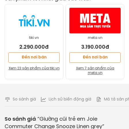
tiki.vn
meta.vn
2.290.000đ
3.190.000đ
Đến nơi bán
Đến nơi bán
Xem
23
sản phẩm của
tiki.vn
Xem
7
sản phẩm của
meta.vn
So sánh giá
Lịch sử biến động giá
Mô tả sản 
So sánh giá
“
Giường cũi trẻ em Joie
Commuter Change Snooze Linen grey
”