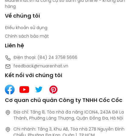
Muarenhat.vn là công cụ so sánh giá online - không bán
hàng
Về chúng tôi
Điều khoản sử dụng
Chính sách bảo mật
Liên hệ
Điện thoại: (84) 24 3758 5666
feedback@muarenhat.vn
Thiết kế tiện lợi, dễ sử dụng
Kết nối với chúng tôi
Joie
 Amigo Thunder được thiết kế để gấp gọn chỉ với 
một thao tác, tiết kiệm không gian và thuận tiện 
Cơ quan chủ quản Công ty TNHH Cốc Cốc
mang đi du lịch. Sản phẩm đi kèm túi đựng tiện lợi, 
giúp bố mẹ dễ dàng mang theo khi di chuyển. Ngoài 
Địa chỉ: Tầng 8, Tòa nhà đa năng ICON4, 243A Đê La
Thành, Phường Láng Thượng, Quận Đống Đa, Hà Nội
ra, khóa kéo bên hông cũi giúp bé dễ dàng ra vào mà 
vẫn đảm bảo an toàn tuyệt đối.
Chi nhánh: Tầng 3, Khu AB, Tòa nhà 27B Nguyễn Đình
Chiểu, Phường Đa Kao, Quận 1, TP.HCM.