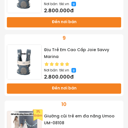
Nơi bán:
tiki.vn
2.800.000đ
Đến nơi bán
9
Địu Trẻ Em Cao Cấp Joie Savvy
Marina
Nơi bán:
tiki.vn
2.800.000đ
Đến nơi bán
10
3%
Giảm
Giường cũi trẻ em đa năng Umoo
UM-08108