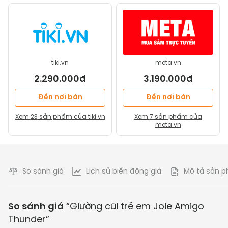
tiki.vn
meta.vn
2.290.000đ
3.190.000đ
Đến nơi bán
Đến nơi bán
Xem
23
sản phẩm của
tiki.vn
Xem
7
sản phẩm của
meta.vn
So sánh giá
Lịch sử biến động giá
Mô tả sản 
So sánh giá
“
Giường cũi trẻ em Joie Amigo
Thunder
”