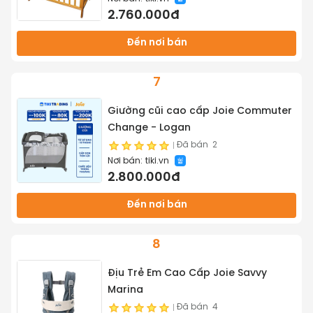
2.760.000đ
Đến nơi bán
7
Giường cũi cao cấp Joie Commuter
Change - Logan
Đã bán
2
Nơi bán:
tiki.vn
2.800.000đ
Đến nơi bán
8
Địu Trẻ Em Cao Cấp Joie Savvy
Marina
Đã bán
4