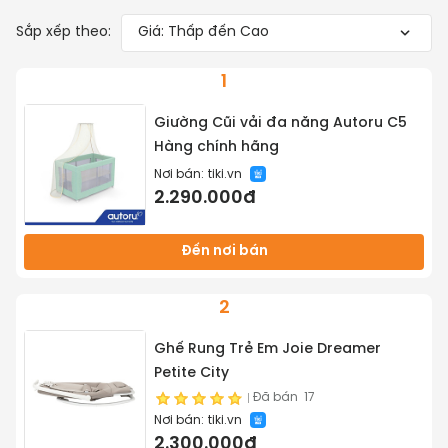
Sắp xếp theo:
Giá: Thấp đến Cao
1
Giường Cũi vải đa năng Autoru C5
Hàng chính hãng
Nơi bán:
tiki.vn
2.290.000đ
Đến nơi bán
2
Ghế Rung Trẻ Em Joie Dreamer
Petite City
Đã bán
17
Nơi bán:
tiki.vn
2.300.000đ