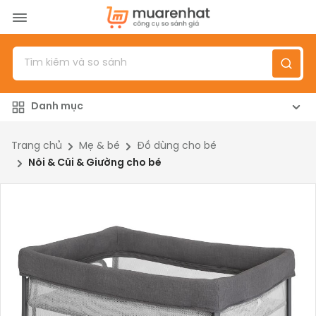
Menu
Sản phẩm
Danh mục
Top 100 sản phẩm
Đánh giá sản phẩm
Trang chủ
Mẹ & bé
Đồ dùng cho bé
Nôi & Cũi & Giường cho bé
Giới thiệu
Đăng nhập
/
Đăng ký