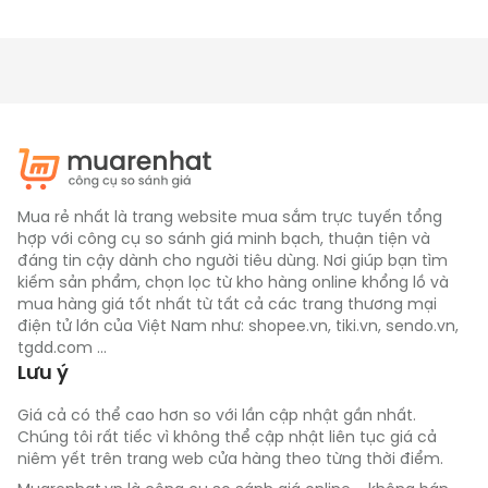
Thoải mái tối đa cho giấc ngủ của bé
Đệm lót êm ái, có thể linh hoạt sử dụng cho cả phần 
giường hoặc cũi, mang đến giấc ngủ dễ chịu và an 
toàn. Chất liệu lưới bao quanh các mặt cũi không chỉ 
Mua rẻ nhất là trang website mua sắm trực tuyến tổng
giúp lưu thông không khí tối đa mà còn cho phép bố 
hợp với công cụ so sánh giá minh bạch, thuận tiện và
đáng tin cậy dành cho người tiêu dùng. Nơi giúp bạn tìm
mẹ quan sát bé dễ dàng. Giường lưới ở độ cao thuận 
kiếm sản phẩm, chọn lọc từ kho hàng online khổng lồ và
tiện giúp mẹ chăm sóc bé mà không phải cúi quá 
mua hàng giá tốt nhất từ tất cả các trang thương mại
thấp.
điện tử lớn của Việt Nam như: shopee.vn, tiki.vn, sendo.vn,
tgdd.com ...
Lưu ý
Giá cả có thể cao hơn so với lần cập nhật gần nhất.
Chúng tôi rất tiếc vì không thể cập nhật liên tục giá cả
niêm yết trên trang web cửa hàng theo từng thời điểm.