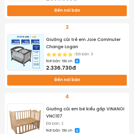
Đến nơi bán
3
Giường cũi trẻ em Joie Commuter
Change Logan
Đã bán
3
Nơi bán:
tiki.vn
2.336.730đ
Đến nơi bán
4
Giường cũi em bé kiểu gấp VINANOI
VNC107
Đã bán
2
Nơi bán:
tiki.vn