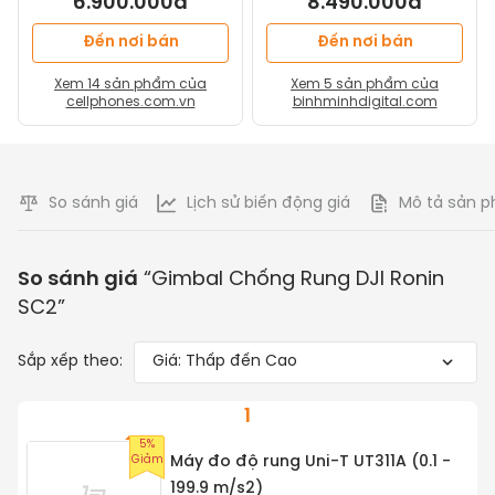
6.900.000đ
8.490.000đ
Đến nơi bán
Đến nơi bán
Xem
14
sản phẩm của
Xem
5
sản phẩm của
cellphones.com.vn
binhminhdigital.com
So sánh giá
Lịch sử biến động giá
Mô tả sản 
So sánh giá
“
Gimbal Chống Rung DJI Ronin
SC2
”
Sắp xếp theo:
Giá: Thấp đến Cao
1
5%
Giảm
Máy đo độ rung Uni-T UT311A (0.1 -
199.9 m/s2)