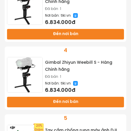
Chính hãng
Đã bán
1
Nơi bán:
tiki.vn
6.834.000đ
Đến nơi bán
4
Gimbal Zhiyun Weebill S - Hàng
Chính hãng
Đã bán
1
Nơi bán:
tiki.vn
6.834.000đ
Đến nơi bán
5
20%
Giảm
Tay cầm chống rung máy ảnh DJI