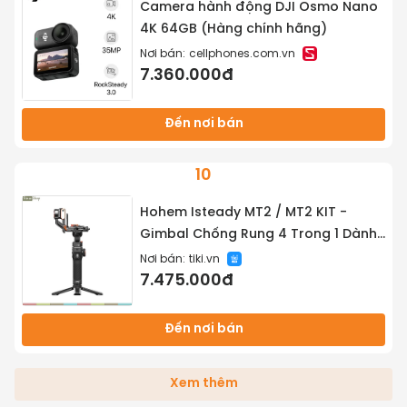
Camera hành động DJI Osmo Nano
4K 64GB (Hàng chính hãng)
Nơi bán:
cellphones.com.vn
7.360.000đ
Đến nơi bán
10
Hohem Isteady MT2 / MT2 KIT -
Gimbal Chống Rung 4 Trong 1 Dành
Cho Smartphone, Camera Action,
Nơi bán:
tiki.vn
Máy Ảnh Cỡ Nhỏ Và DSLR, Tích Hợp
7.475.000đ
Cảm Biến AI, Tải Trọng 1.2Kg - Hàng
chính hãng
Đến nơi bán
Xem thêm