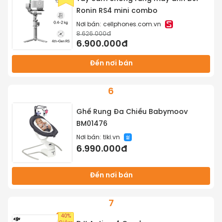
Ronin RS4 mini combo
Nơi bán:
cellphones.com.vn
8.626.000đ
6.900.000đ
Đến nơi bán
6
Ghế Rung Đa Chiều Babymoov
BM01476
Nơi bán:
tiki.vn
6.990.000đ
Đến nơi bán
7
40%