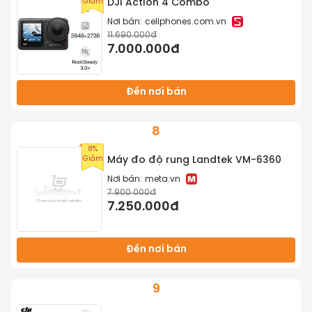
Giảm
DJI Action 4 Combo
Nơi bán:
cellphones.com.vn
11.690.000đ
7.000.000đ
Đến nơi bán
8
8%
Giảm
Máy đo độ rung Landtek VM-6360
Nơi bán:
meta.vn
7.900.000đ
7.250.000đ
Đến nơi bán
9