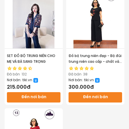
SET ĐỒ BỘ TRUNG NIÊN CHO
Đồ bộ trung niên đẹp - Bộ đũi
MẸ VÀ BÀ SANG TRỌNG
trung niên cao cấp - chất vải
loại 1 - Không nhăn không xù
khi giặt - Laddy_store
Đã bán
132
Đã bán
38
Nơi bán:
tiki.vn
Nơi bán:
tiki.vn
215.000đ
300.000đ
Đến nơi bán
Đến nơi bán