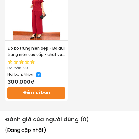
Đồ bộ trung niên đẹp - Bộ đũi
trung niên cao cấp - chất vải
loại 1 - Không nhăn không xù
khi giặt - Laddy_store
Đã bán
38
Nơi bán:
tiki.vn
300.000đ
Đến nơi bán
Đánh giá của người dùng
(
0
)
(Đang cập nhật)