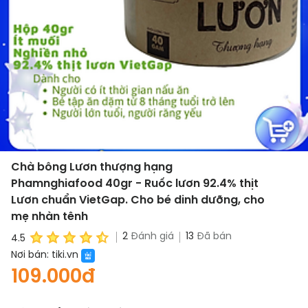
Chà bông Lươn thượng hạng
Phamnghiafood 40gr - Ruốc lươn 92.4% thịt
Lươn chuẩn VietGap. Cho bé dinh dưỡng, cho
mẹ nhàn tênh
2
Đánh giá
13
Đã bán
4.5
Nơi bán:
tiki.vn
109.000đ