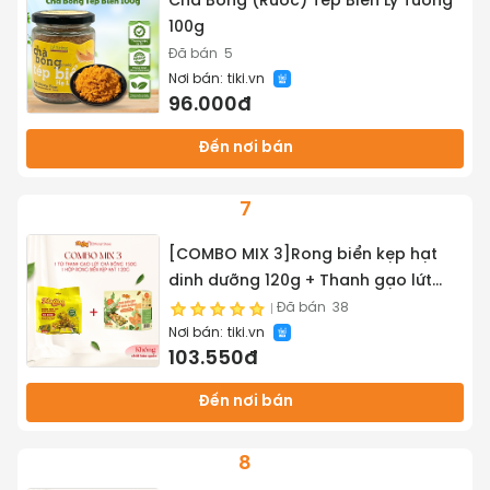
Chà Bông (Ruốc) Tép Biển Lý Tưởng
100g
Đã bán
5
Nơi bán:
tiki.vn
96.000đ
Đến nơi bán
7
[COMBO MIX 3]Rong biển kẹp hạt
dinh dưỡng 120g + Thanh gạo lứt
chà bông/rong biển mix hạt 150g
Đã bán
38
Nơi bán:
tiki.vn
Mailey
103.550đ
Đến nơi bán
8