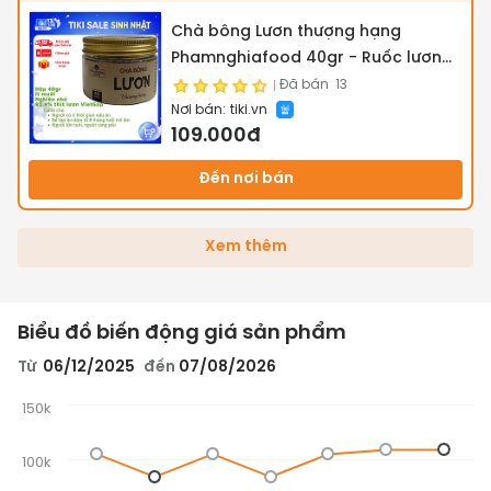
Chà bông Lươn thượng hạng
Phamnghiafood 40gr - Ruốc lươn
92.4% thịt Lươn chuẩn VietGap. Cho
Đã bán
13
Nơi bán:
tiki.vn
bé dinh dưỡng, cho mẹ nhàn tênh
109.000đ
Đến nơi bán
Xem thêm
Biểu đồ biến động giá sản phẩm
Từ
06/12/2025
đến
07/08/2026
150k
100k