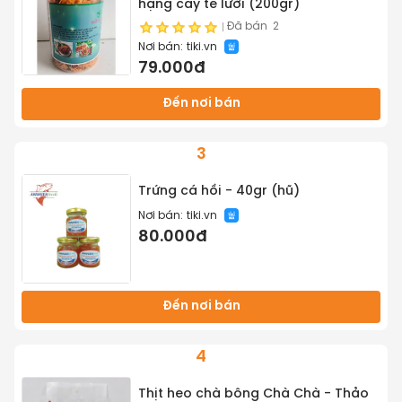
hạng cay té lưởi (200gr)
Đã bán
2
Nơi bán:
tiki.vn
79.000đ
Đến nơi bán
3
Trứng cá hồi - 40gr (hũ)
Nơi bán:
tiki.vn
80.000đ
Đến nơi bán
4
Thịt heo chà bông Chà Chà - Thảo