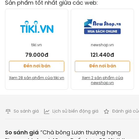
Sản phẩm tốt nhất giữa các web:
tiki.vn
newshop.vn
79.000đ
121.440đ
Đến nơi bán
Đến nơi bán
Xem
28
sản phẩm của
tiki.vn
Xem
2
sản phẩm của
newshop.vn
So sánh giá
Lịch sử biến động giá
Đánh giá củ
So sánh giá
“
Chà bông Lươn thượng hạng