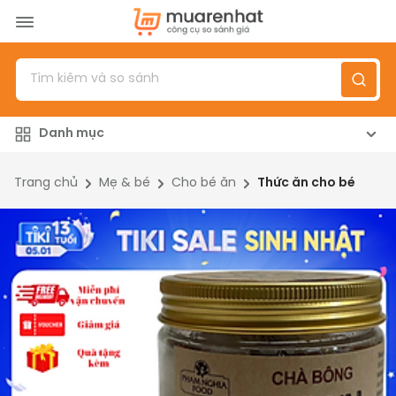
Menu
Sản phẩm
Danh mục
Top 100 sản phẩm
Đánh giá sản phẩm
Trang chủ
Mẹ & bé
Cho bé ăn
Thức ăn cho bé
Giới thiệu
Đăng nhập
/
Đăng ký