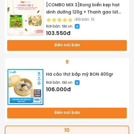
[COMBO MIX 3]Rong biển kẹp hạt
dinh dưỡng 120g + Thanh gạo lứt
chà bông/rong biển mix hạt 150g
Đã bán
13
Nơi bán:
tiki.vn
Mailey
103.550đ
Đến nơi bán
9
Há cảo thịt bắp mỹ BON 400gr
Nơi bán:
tiki.vn
106.000đ
Đến nơi bán
10