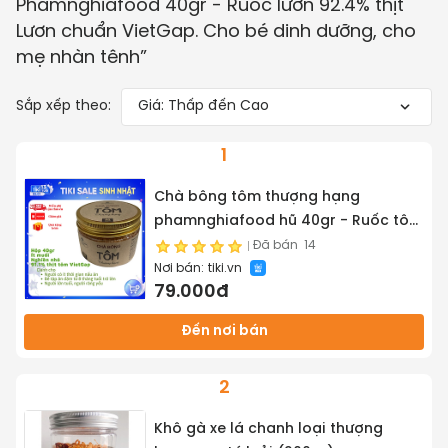
Phamnghiafood 40gr - Ruốc lươn 92.4% thịt
Lươn chuẩn VietGap. Cho bé dinh dưỡng, cho
mẹ nhàn tênh
”
Sắp xếp theo:
Giá: Thấp đến Cao
1
Chà bông tôm thượng hạng
phamnghiafood hũ 40gr - Ruốc tôm
với trên 90% thịt tôm chuẩn VietGap
Đã bán
14
Nơi bán:
tiki.vn
cho bé dinh dưỡng, cho mẹ nhàn
79.000đ
tênh
Đến nơi bán
2
Khô gà xe lá chanh loại thượng