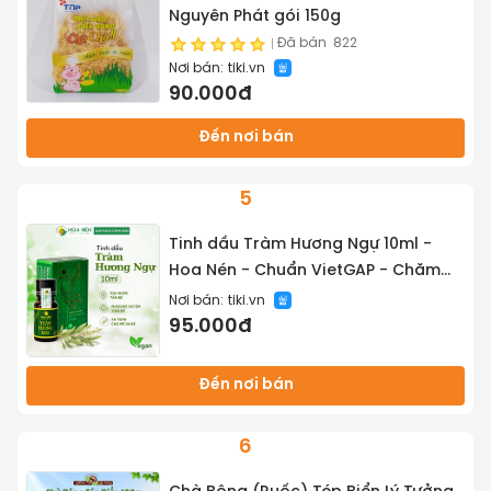
Nguyên Phát gói 150g
Đã bán
822
Nơi bán:
tiki.vn
90.000đ
Đến nơi bán
5
Tinh dầu Tràm Hương Ngự 10ml -
Hoa Nén - Chuẩn VietGAP - Chăm
sóc sức khỏe mẹ và bé
Nơi bán:
tiki.vn
95.000đ
Đến nơi bán
6