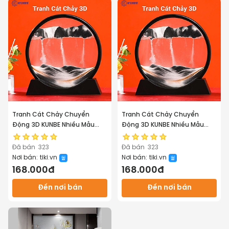
Tranh Cát Chảy Chuyển
Tranh Cát Chảy Chuyển
Động 3D KUNBE Nhiều Mẫu
Động 3D KUNBE Nhiều Mẫu
Trang Trí Nhà Cửa Bàn Làm
Trang Trí Nhà Cửa Bàn Làm
Việc, Giảm Stress
Việc, Giảm Stress
Đã bán
323
Đã bán
323
Nơi bán:
tiki.vn
Nơi bán:
tiki.vn
168.000đ
168.000đ
Đến nơi bán
Đến nơi bán