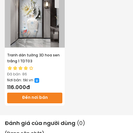
Tranh dán tường 3D hoa sen
trắng 1 TDT03
Đã bán
86
Nơi bán:
tiki.vn
116.000đ
Đến nơi bán
Đánh giá của người dùng
(
0
)