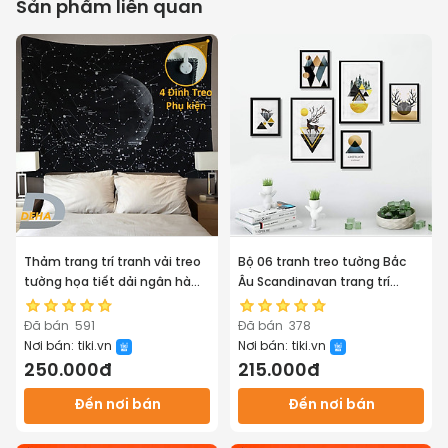
Sản phẩm liên quan
Thảm trang trí tranh vải treo
Bộ 06 tranh treo tường Bắc
tường họa tiết dải ngân hà
Âu Scandinavan trang trí
bầu trời sao decor phòng nhà
phòng khách, phòng ngủ -
cửa, dán tường, cạnh giường
Tặng kèm đinh ba chân
Đã bán
591
Đã bán
378
chuyên dụng treo tranh
Nơi bán:
tiki.vn
Nơi bán:
tiki.vn
250.000đ
215.000đ
Đến nơi bán
Đến nơi bán