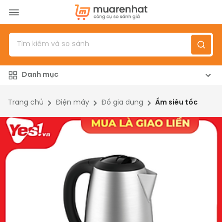
Menu
Sản phẩm
Danh mục
Top 100 sản phẩm
Đánh giá sản phẩm
Trang chủ
Điện máy
Đồ gia dụng
Ấm siêu tốc
Giới thiệu
Đăng nhập
/
Đăng ký