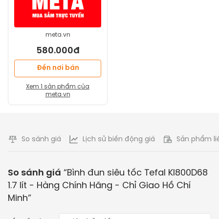
meta.vn
580.000đ
Đến nơi bán
Xem
1
sản phẩm của
meta.vn
So sánh giá
Lịch sử biến động giá
Sản phẩm li
So sánh giá
“
Bình đun siêu tốc Tefal KI800D68
1.7 lít - Hàng Chính Hãng - Chỉ Giao Hồ Chí
Minh
”