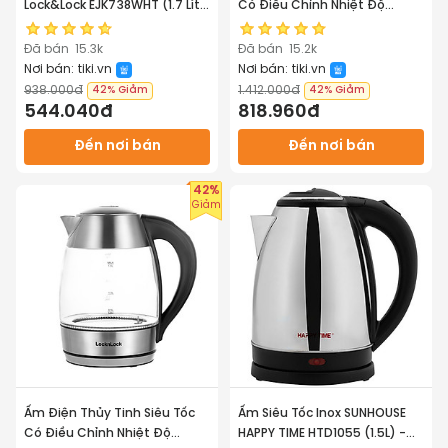
Lock&Lock EJK738WHT (1.7 Lít)
Có Điều Chỉnh Nhiệt Độ
- Trắng - Hàng chính hãng
Lock&Lock EJK341 (1.8L) - Hàng
chính hãng
Đã bán
15.3k
Đã bán
15.2k
Nơi bán:
tiki.vn
Nơi bán:
tiki.vn
938.000đ
1.412.000đ
42%
Giảm
42%
Giảm
544.040đ
818.960đ
Đến nơi bán
Đến nơi bán
42%
Giảm
Ấm Điện Thủy Tinh Siêu Tốc
Ấm Siêu Tốc Inox SUNHOUSE
Có Điều Chỉnh Nhiệt Độ
HAPPY TIME HTD1055 (1.5L) -