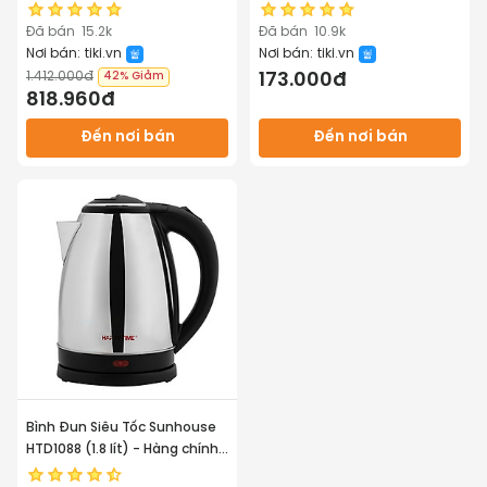
Lock&Lock EJK341 (1.8L) - Hàng
Hàng Chính Hãng
chính hãng
Đã bán
15.2k
Đã bán
10.9k
Nơi bán:
tiki.vn
Nơi bán:
tiki.vn
1.412.000đ
42%
Giảm
173.000đ
818.960đ
Đến nơi bán
Đến nơi bán
Bình Đun Siêu Tốc Sunhouse
HTD1088 (1.8 lít) - Hàng chính
hãng