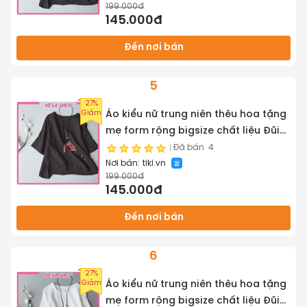
199.000đ
145.000đ
Đến nơi bán
5
27%
Giảm
Áo kiểu nữ trung niên thêu hoa tặng
mẹ form rộng bigsize chất liệu Đũi
cao cấp mềm nhẹ mát NeSa Shop,
Đã bán
4
Nơi bán:
tiki.vn
AKH.66
199.000đ
145.000đ
Đến nơi bán
6
27%
Giảm
Áo kiểu nữ trung niên thêu hoa tặng
mẹ form rộng bigsize chất liệu Đũi