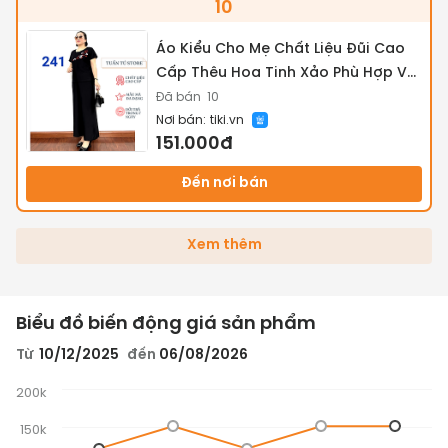
10
Áo Kiểu Cho Mẹ Chất Liệu Đũi Cao
Cấp Thêu Hoa Tinh Xảo Phù Hợp Với
Phụ Nữ Từ 55-70 Tuổi - Tuấn Tú
Đã bán
10
Nơi bán:
tiki.vn
Store 68
151.000đ
Đến nơi bán
Xem thêm
Biểu đồ biến động giá sản phẩm
Từ
10/12/2025
đến
06/08/2026
200k
150k