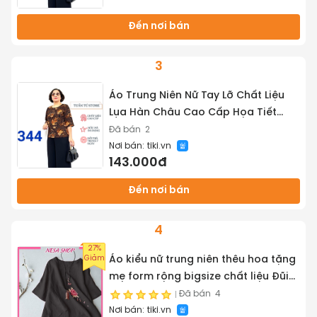
Đến nơi bán
3
Áo Trung Niên Nữ Tay Lỡ Chất Liệu
Lụa Hàn Châu Cao Cấp Họa Tiết
Tinh Xảo Không Nhăn Xù Khi Giặt -
Đã bán
2
Nơi bán:
tiki.vn
Tuấn Tú Store 68
143.000đ
Đến nơi bán
4
27%
Giảm
Áo kiểu nữ trung niên thêu hoa tặng
mẹ form rộng bigsize chất liệu Đũi
cao cấp mềm nhẹ mát NeSa Shop,
Đã bán
4
Nơi bán:
tiki.vn
AKH.66