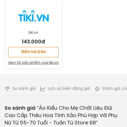
tiki.vn
143.000đ
Đến nơi bán
Xem
30
sản phẩm của
tiki.vn
So sánh giá
Lịch sử biến động giá
Đánh giá củ
So sánh giá
“
Áo Kiểu Cho Mẹ Chất Liệu Đũi
Cao Cấp Thêu Hoa Tinh Xảo Phù Hợp Với Phụ
Nữ Từ 55-70 Tuổi - Tuấn Tú Store 68
”