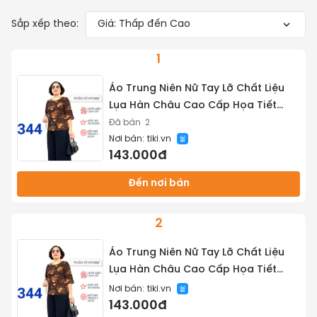
Sắp xếp theo:
Giá: Thấp đến Cao
1
Áo Trung Niên Nữ Tay Lỡ Chất Liệu
Lụa Hàn Châu Cao Cấp Họa Tiết
Tinh Xảo Không Nhăn Xù Khi Giặt -
Đã bán
2
Nơi bán:
tiki.vn
Tuấn Tú Store 68
143.000đ
Đến nơi bán
2
Áo Trung Niên Nữ Tay Lỡ Chất Liệu
Lụa Hàn Châu Cao Cấp Họa Tiết
Tinh Xảo Không Nhăn Xù Khi Giặt -
Nơi bán:
tiki.vn
Tuấn Tú Store 68
143.000đ