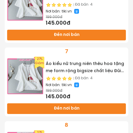
cao cấp mềm nhẹ mát NeSa Shop,
Đã bán
4
Nơi bán:
tiki.vn
AKH.66
199.000đ
145.000đ
Đến nơi bán
7
27%
Giảm
Áo kiểu nữ trung niên thêu hoa tặng
mẹ form rộng bigsize chất liệu Đũi
cao cấp mềm nhẹ mát NeSa Shop,
Đã bán
4
Nơi bán:
tiki.vn
AKH.66
199.000đ
145.000đ
Đến nơi bán
8
27%