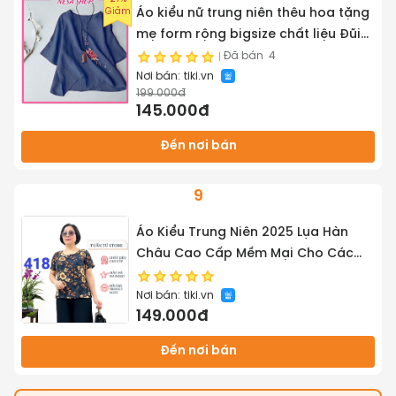
Giảm
Áo kiểu nữ trung niên thêu hoa tặng
mẹ form rộng bigsize chất liệu Đũi
cao cấp mềm nhẹ mát NeSa Shop,
Đã bán
4
Nơi bán:
tiki.vn
AKH.66
199.000đ
145.000đ
Đến nơi bán
9
Áo Kiểu Trung Niên 2025 Lụa Hàn
Châu Cao Cấp Mềm Mại Cho Các
Quý Bà - Tuấn Tú Store 68
Nơi bán:
tiki.vn
149.000đ
Đến nơi bán